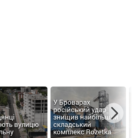
У Броварах
С
російський удар
к
дянці
знищив найбільший
з
ють вулицю
складський
в
льну
комплекс Rozetka
г