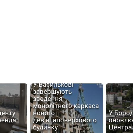
У Василькові
завершують
зведення
монолітного каркаса
денту
нового
У Боро
ренда
дев'ятиповерхового
оновлю
будинку
Центра