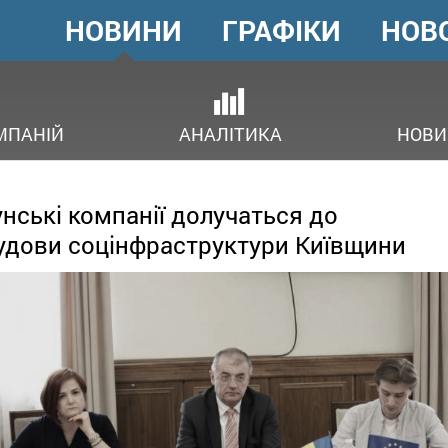
НОВИНИ
ГРАФІКИ
НОВ
ГОЛОВНЕ
МЕНЮ
ОВ
МПАНІЙ
АНАЛІТИКА
НОВИ
нські компанії долучаться до
удови соцінфраструктури Київщини