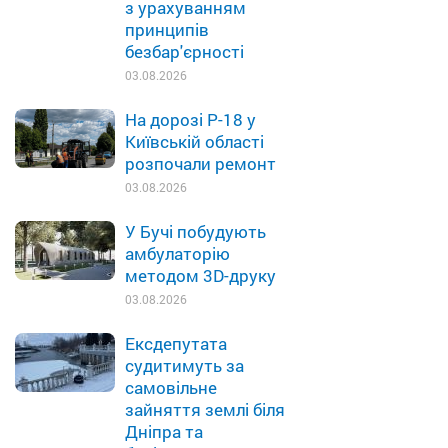
з урахуванням
принципів
безбар'єрності
03.08.2026
На дорозі Р-18 у
Київській області
розпочали ремонт
03.08.2026
У Бучі побудують
амбулаторію
методом 3D-друку
03.08.2026
Ексдепутата
судитимуть за
самовільне
зайняття землі біля
Дніпра та