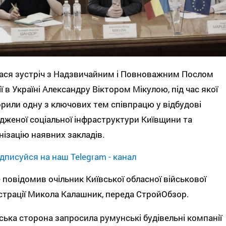
ася зустріч з Надзвичайним і Повноважним Послом
ї в Україні Александру Віктором Мікулою, під час якої
рили одну з ключових тем співпрацю у відбудові
женої соціальної інфраструктури Київщини та
ізацію наявних закладів.
дписуйся на наш Telegram - канал
 повідомив очільник Київської обласної військової
страції Микола Калашник, переда СтройОбзор.
ська сторона запросила румунські будівельні компанії