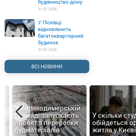
будівництво дому
31.07.2026
У Пісківці
відновлюють
багатоквартирний
будинок
31.07.2026
ВСІ НОВИНИ
У Великодимерській
а»
громаді запускають
У скільки сту
проект з переробки
обійдеться о
п
будматеріалів
житла у Києві