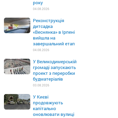
року
04.08.2026
Реконструкція
дитсадка
«Веснянка» в Ірпені
вийшла на
завершальний етап
04.08.2026
У Великодимерській
громаді запускають
проект з переробки
будматеріалів
03.08.2026
У Києві
продовжують
капітально
оновлювати вулиці