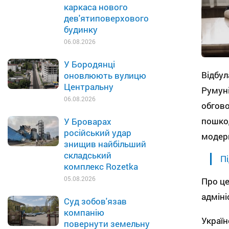
каркаса нового
дев'ятиповерхового
будинку
06.08.2026
У Бородянці
Відбул
оновлюють вулицю
Центральну
Румуні
06.08.2026
обгово
пошкод
У Броварах
російський удар
модерн
знищив найбільший
складський
Пі
комплекс Rozetka
05.08.2026
Про це
адміні
Суд зобов'язав
компанію
Україн
повернути земельну