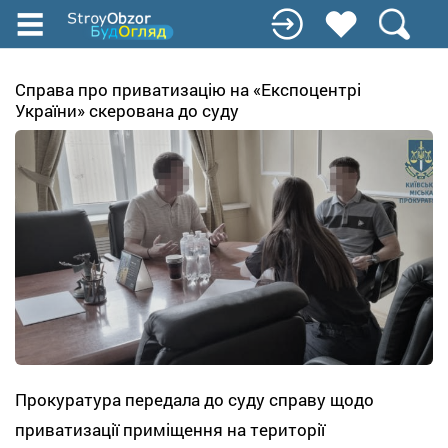
Перейти
до
основного
вмісту
Справа про приватизацію на «Експоцентрі
України» скерована до суду
Прокуратура передала до суду справу щодо
приватизації приміщення на території