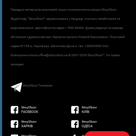
Передрук матеріалів можливий лише з посиланням на ресурс StroyObzor
(БудОгляд). "StroyObzor" зареєстровано у Нацраді з питань телебачення та
радіомовлення. Ідентифікатор медіа – R40-06464. Думка редакції не завжди
збігається з думкою автора. Керівник проєкту Олексій Карпушенко. Поштовий
індекс 61165 м. Харків вул. Шатилова Дача 4. тел. +380505801342.
Електронна пошта office@stroyobzor.ua © 2007-
2026 StroyObzor™. Усі права
захищені.
StroyObzor Телеграм
StroyObzor
StroyObzor
FACEBOOK
КИЇВ
StroyObzor
StroyObzor
ХАРКІВ
ОДЕСА
StroyObzor
developed by