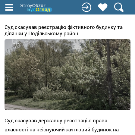
Перейти
до
основного
вмісту
Суд скасував реєстрацію фіктивного будинку та
ділянки у Подільському районі
Суд скасував державну реєстрацію права
власності на неіснуючий житловий будинок на