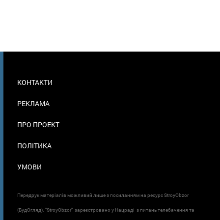
МЕНЮ
КОНТАКТИ
В
ПОДВАЛЕ
РЕКЛАМА
ПРО ПРОЕКТ
ПОЛІТИКА
УМОВИ
Передрук матеріалів можливий лише з посиланням на ресурс StroyObzor
(БудОгляд). "StroyObzor" зареєстровано у Нацраді з питань телебачення та