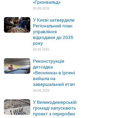
«Грюнвальд»
05.08.2026
У Києві затвердили
Регіональний план
управління
відходами до 2035
року
04.08.2026
Реконструкція
дитсадка
«Веснянка» в Ірпені
вийшла на
завершальний етап
04.08.2026
У Великодимерській
громаді запускають
проект з переробки