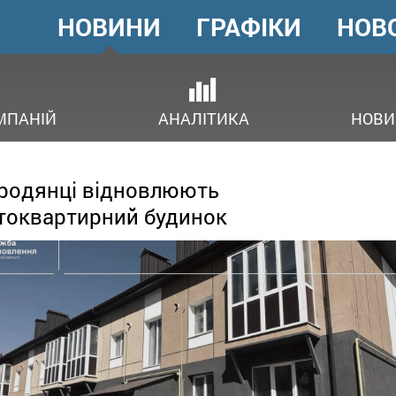
НОВИНИ
ГРАФІКИ
НОВ
ГОЛОВНЕ
МЕНЮ
ОВ
МПАНІЙ
АНАЛІТИКА
НОВИ
родянці відновлюють
токвартирний будинок