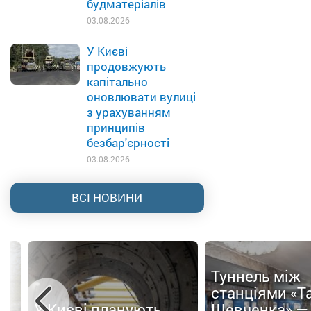
будматеріалів
03.08.2026
У Києві
продовжують
капітально
оновлювати вулиці
з урахуванням
принципів
безбар'єрності
03.08.2026
ВСІ НОВИНИ
Туннель між
ти
станціями «Т
У Києві планують
Шевченка» —