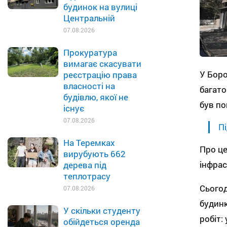
будинок на вулиці
Центральній
07.08.2026
Прокуратура
вимагає скасувати
У Боро
реєстрацію права
власності на
багато
будівлю, якої не
був по
існує
07.08.2026
Пі
На Теремках
Про це
вирубують 662
інфрас
дерева під
теплотрасу
Сьогод
07.08.2026
будинк
У скільки студенту
робіт:
обійдеться оренда