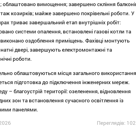
і; облаштовано вимощення; завершено скління балконі
таж козирків; майже завершено покрівельні роботи. У
рах триває завершальний етап внутрішніх робіт:
вано системи опалення, встановлені газові котли та
 виконано оздоблення приміщень. Фахівці монтують
натні двері, завершують електромонтажні та
нічні роботи.
ельно облаштовуються місця загального використанн
еться підготовка до підключення інженерних мереж.
ду – благоустрій території: озеленення, відновлення
дних зон та встановлення сучасного освітлення із
ними панелями.
2026
Переглядів: 102