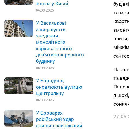
житла у Києві
будівл
06.08.2026
та мон
кварти
У Василькові
завершують
змонто
зведення
плити,
монолітного
міжкім
каркаса нового
дев'ятиповерхового
сантех
будинку
06.08.2026
Парал
та вед
У Бородянці
Попере
оновлюють вулицю
Центральну
пішохі
06.08.2026
соняч
У Броварах
27.05.
російський удар
знищив найбільший