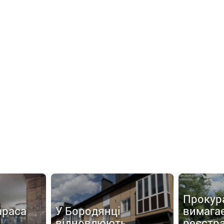
Прокур
араса
У Бородянці
вимага
відновлюють
реєстр