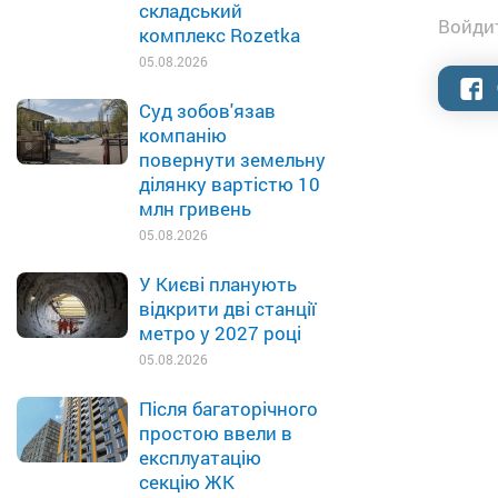
складський
Войдит
комплекс Rozetka
05.08.2026
Суд зобов'язав
компанію
повернути земельну
ділянку вартістю 10
млн гривень
05.08.2026
У Києві планують
відкрити дві станції
метро у 2027 році
05.08.2026
Після багаторічного
простою ввели в
експлуатацію
секцію ЖК