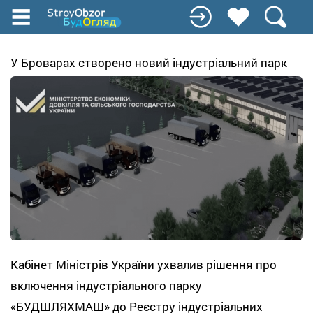
Перейти
до
основного
вмісту
У Броварах створено новий індустріальний парк
Кабінет Міністрів України ухвалив рішення про
включення індустріального парку
«БУДШЛЯХМАШ» до Реєстру індустріальних