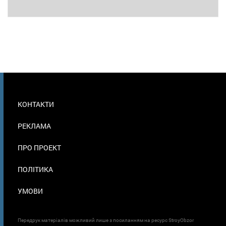
МЕНЮ
КОНТАКТИ
В
ПОДВАЛЕ
РЕКЛАМА
ПРО ПРОЕКТ
ПОЛІТИКА
УМОВИ
Передрук матеріалів можливий лише з посиланням на ресурс StroyObzor