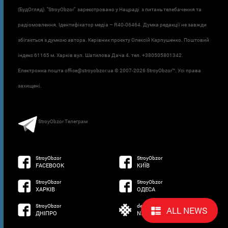
(БудОгляд). "StroyObzor" зареєстровано у Нацраді з питань телебачення та
радіомовлення. Ідентифікатор медіа – R40-06464. Думка редакції не завжди
збігається з думкою автора. Керівник проєкту Олексій Карпушенко. Поштовий
індекс 61165 м. Харків вул. Шатилова Дача 4. тел. +380505801342.
Електронна пошта office@stroyobzor.ua © 2007-
2026 StroyObzor™. Усі права
захищені.
StroyObzor Телеграм
StroyObzor
StroyObzor
FACEBOOK
КИЇВ
StroyObzor
StroyObzor
ХАРКІВ
ОДЕСА
StroyObzor
developed by
ALL NEWS
ДНІПРО
NETSOFTWARE