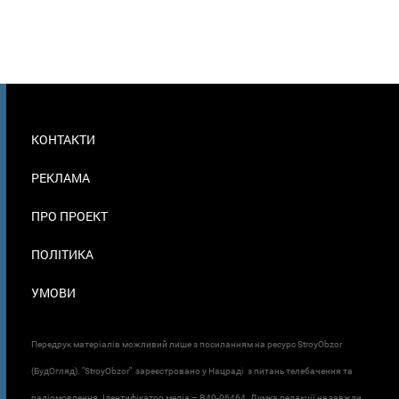
МЕНЮ
КОНТАКТИ
В
ПОДВАЛЕ
РЕКЛАМА
ПРО ПРОЕКТ
ПОЛІТИКА
УМОВИ
Передрук матеріалів можливий лише з посиланням на ресурс StroyObzor
(БудОгляд). "StroyObzor" зареєстровано у Нацраді з питань телебачення та
радіомовлення. Ідентифікатор медіа – R40-06464. Думка редакції не завжди