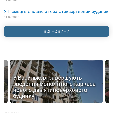
31.07.2026
У Пісківці відновлюють багатоквартирний будинок
31.07.2026
ВСІ НОВИНИ
У Василькові завершують
зведення монолітного каркаса
нового дев'ятиповерхового
У
будинку
Ц