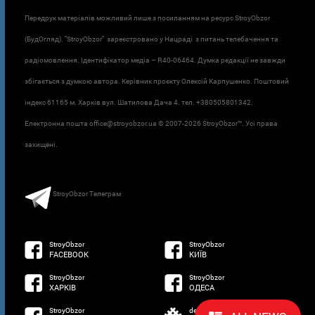
Передрук матеріалів можливий лише з посиланням на ресурс StroyObzor
(БудОгляд). "StroyObzor" зареєстровано у Нацраді з питань телебачення та
радіомовлення. Ідентифікатор медіа – R40-06464. Думка редакції не завжди
збігається з думкою автора. Керівник проєкту Олексій Карпушенко. Поштовий
індекс 61165 м. Харків вул. Шатилова Дача 4. тел. +380505801342.
Електронна пошта office@stroyobzor.ua © 2007-
2026 StroyObzor™. Усі права
захищені.
StroyObzor Телеграм
StroyObzor
StroyObzor
FACEBOOK
КИЇВ
StroyObzor
StroyObzor
ХАРКІВ
ОДЕСА
StroyObzor
developed by