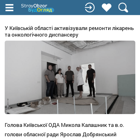
Перейти
до
основного
вмісту
У Київській області активізували ремонти лікарень
та онкологічного диспансеру
Голова Київської ОДА Микола Калашник та в.о.
голови обласної ради Ярослав Добрянський