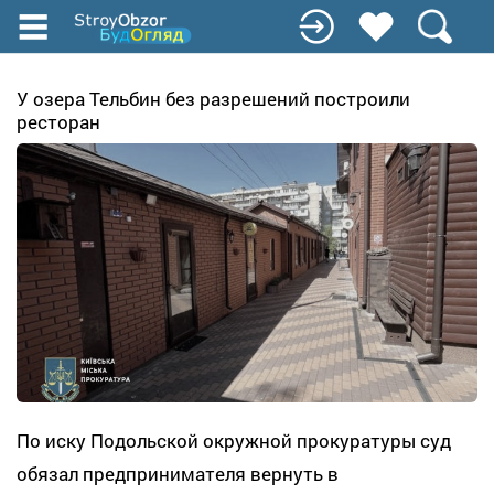
Перейти
до
основного
вмісту
У озера Тельбин без разрешений построили
ресторан
По иску Подольской окружной прокуратуры суд
обязал предпринимателя вернуть в