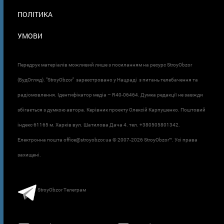
ПОЛІТИКА
УМОВИ
Передрук матеріалів можливий лише з посиланням на ресурс StroyObzor
(БудОгляд). "StroyObzor" зареєстровано у Нацраді з питань телебачення та
радіомовлення. Ідентифікатор медіа – R40-06464. Думка редакції не завжди
збігається з думкою автора. Керівник проєкту Олексій Карпушенко. Поштовий
індекс 61165 м. Харків вул. Шатилова Дача 4. тел. +380505801342.
Електронна пошта office@stroyobzor.ua © 2007-
2026 StroyObzor™. Усі права
захищені.
StroyObzor Телеграм