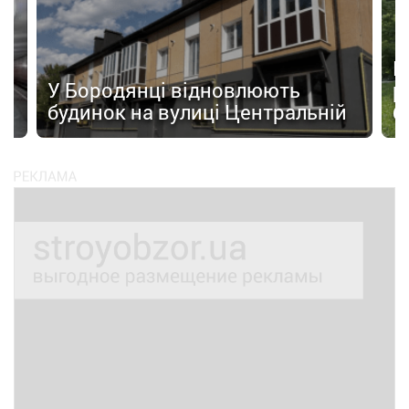
а
П
У Бородянці відновлюють
р
будинок на вулиці Центральній
б