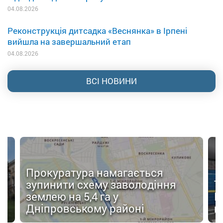
04.08.2026
Реконструкція дитсадка «Веснянка» в Ірпені
вийшла на завершальний етап
04.08.2026
ВСІ НОВИНИ
Прокуратура намагається
зупинити схему заволодіння
Т
землею на 5,4 га у
Ш
Дніпровському районі
в