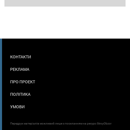
МЕНЮ
КОНТАКТИ
В
ПОДВАЛЕ
РЕКЛАМА
ПРО ПРОЕКТ
ПОЛІТИКА
УМОВИ
Передрук матеріалів можливий лише з посиланням на ресурс StroyObzor