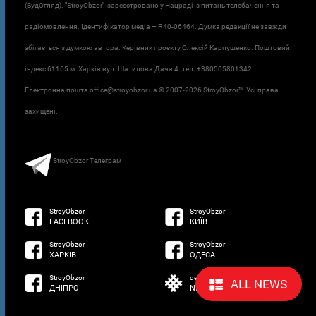
(БудОгляд). "StroyObzor" зареєстровано у Нацраді з питань телебачення та
радіомовлення. Ідентифікатор медіа – R40-06464. Думка редакції не завжди
збігається з думкою автора. Керівник проєкту Олексій Карпушенко. Поштовий
індекс 61165 м. Харків вул. Шатилова Дача 4. тел. +380505801342.
Електронна пошта office@stroyobzor.ua © 2007-
2026 StroyObzor™. Усі права
захищені.
StroyObzor Телеграм
StroyObzor
StroyObzor
FACEBOOK
КИЇВ
StroyObzor
StroyObzor
ХАРКІВ
ОДЕСА
StroyObzor
developed by
ALL NEWS
ДНІПРО
NETSOFTWARE