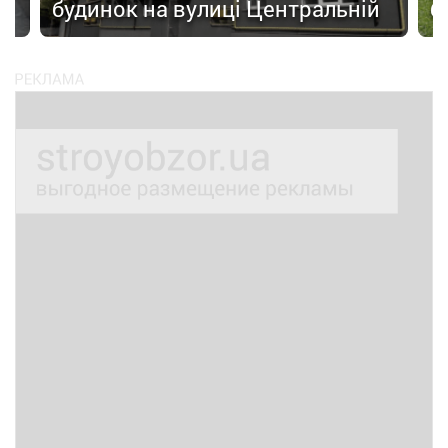
будинок на вулиці Центральній
б