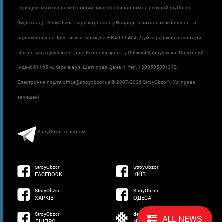
Передрук матеріалів можливий лише з посиланням на ресурс StroyObzor
(БудОгляд). "StroyObzor" зареєстровано у Нацраді з питань телебачення та
радіомовлення. Ідентифікатор медіа – R40-06464. Думка редакції не завжди
збігається з думкою автора. Керівник проєкту Олексій Карпушенко. Поштовий
індекс 61165 м. Харків вул. Шатилова Дача 4. тел. +380505801342.
Електронна пошта office@stroyobzor.ua © 2007-
2026 StroyObzor™. Усі права
захищені.
StroyObzor Телеграм
StroyObzor
StroyObzor
FACEBOOK
КИЇВ
StroyObzor
StroyObzor
ХАРКІВ
ОДЕСА
StroyObzor
developed by
ALL NEWS
ДНІПРО
NETSOFTWARE