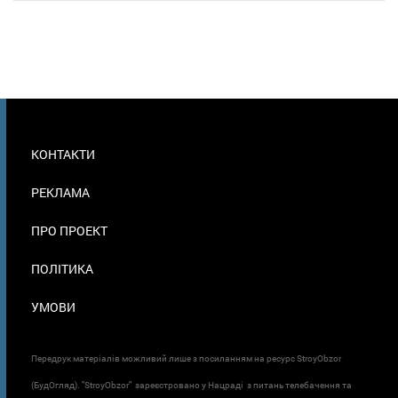
МЕНЮ
КОНТАКТИ
В
ПОДВАЛЕ
РЕКЛАМА
ПРО ПРОЕКТ
ПОЛІТИКА
УМОВИ
Передрук матеріалів можливий лише з посиланням на ресурс StroyObzor
(БудОгляд). "StroyObzor" зареєстровано у Нацраді з питань телебачення та