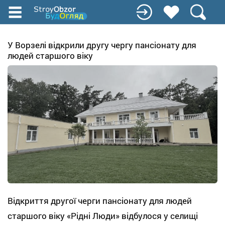
Перейти
до
основного
вмісту
У Ворзелі відкрили другу чергу пансіонату для
людей старшого віку
Відкриття другої черги пансіонату для людей
старшого віку «Рідні Люди» відбулося у селищі