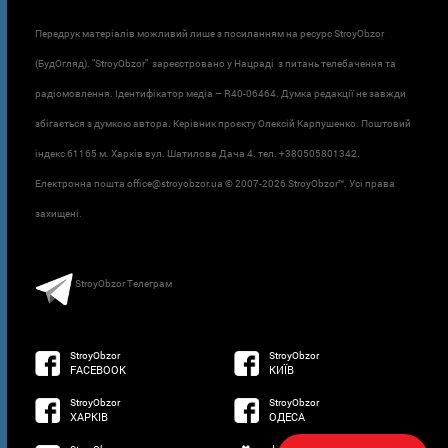
Передрук матеріалів можливий лише з посиланням на ресурс StroyObzor
(БудОгляд). "StroyObzor" зареєстровано у Нацраді з питань телебачення та
радіомовлення. Ідентифікатор медіа – R40-06464. Думка редакції не завжди
збігається з думкою автора. Керівник проєкту Олексій Карпушенко. Поштовий
індекс 61165 м. Харків вул. Шатилова Дача 4. тел. +380505801342.
Електронна пошта office@stroyobzor.ua © 2007-
2026 StroyObzor™. Усі права
захищені.
StroyObzor Телеграм
StroyObzor
StroyObzor
FACEBOOK
КИЇВ
StroyObzor
StroyObzor
ХАРКІВ
ОДЕСА