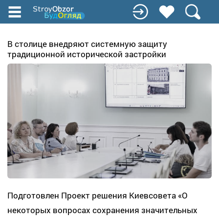
Перейти
до
основного
вмісту
В столице внедряют системную защиту
традиционной исторической застройки
Подготовлен Проект решения Киевсовета «О
некоторых вопросах сохранения значительных