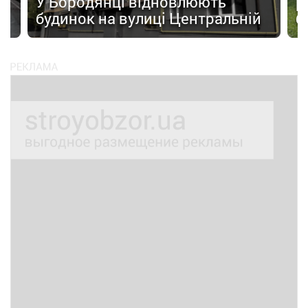
У Бородянці відновлюють
р
будинок на вулиці Центральній
б