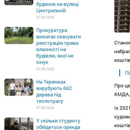
будинок на вулиці
Центральній
07.08.2026
Прокуратура
вимагає скасувати
Станом
реєстрацію права
власності на
набрал
будівлю, якої не
коштів
існує
07.08.2026
Пі
На Теремках
Про це
вирубують 662
КМДА,
дерева під
теплотрасу
Із 202
07.08.2026
судови
У скільки студенту
коштів
обійдеться оренда