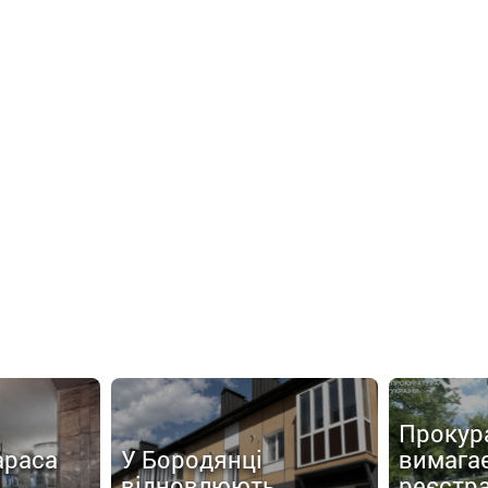
Прокур
араса
У Бородянці
вимага
відновлюють
реєстр