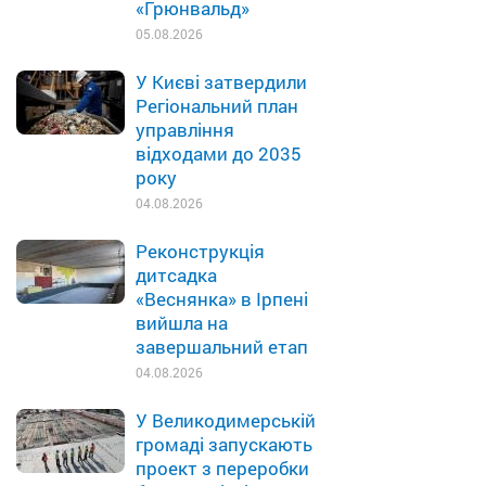
«Грюнвальд»
05.08.2026
У Києві затвердили
Регіональний план
управління
відходами до 2035
року
04.08.2026
Реконструкція
дитсадка
«Веснянка» в Ірпені
вийшла на
завершальний етап
04.08.2026
У Великодимерській
громаді запускають
проект з переробки