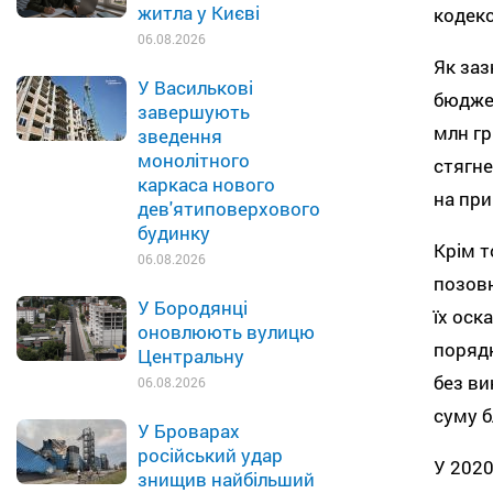
житла у Києві
кодекс
06.08.2026
Як заз
У Василькові
бюджет
завершують
млн гр
зведення
монолітного
стягне
каркаса нового
на при
дев'ятиповерхового
будинку
Крім т
06.08.2026
позовн
У Бородянці
їх оск
оновлюють вулицю
порядк
Центральну
без ви
06.08.2026
суму б
У Броварах
російський удар
У 2020
знищив найбільший