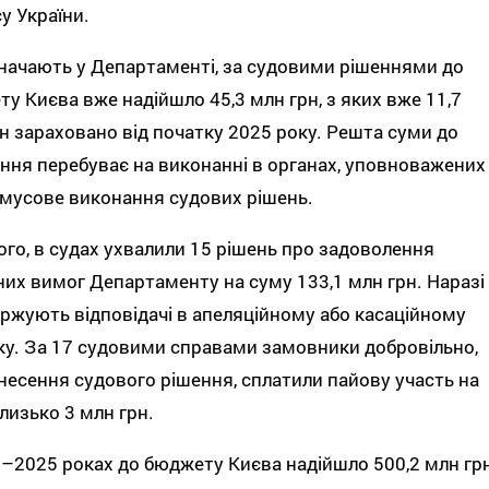
у України.
начають у Департаменті, за судовими рішеннями до
у Києва вже надійшло 45,3 млн грн, з яких вже 11,7
н зараховано від початку 2025 року. Решта суми до
ння перебуває на виконанні в органах, уповноважених
мусове виконання судових рішень.
ого, в судах ухвалили 15 рішень про задоволення
их вимог Департаменту на суму 133,1 млн грн. Наразі
аржують відповідачі в апеляційному або касаційному
у. За 17 судовими справами замовники добровільно,
несення судового рішення, сплатили пайову участь на
лизько 3 млн грн.
–2025 роках до бюджету Києва надійшло 500,2 млн гр