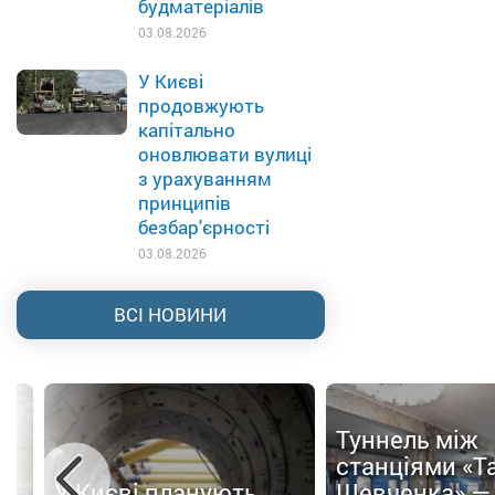
будматеріалів
03.08.2026
У Києві
продовжують
капітально
оновлювати вулиці
з урахуванням
принципів
безбар'єрності
03.08.2026
ВСІ НОВИНИ
Туннель між
ти
станціями «Т
У Києві планують
Шевченка» —