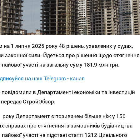
 на 1 липня 2025 року 48 рішень, ухвалених у судах,
и законної сили. Йдеться про рішення щодо стягнення
 пайової участі на загальну суму 181,9 млн грн.
дписуйся на наш Telegram - канал
 повідомили в Департаменті економіки та інвестицій
 передає СтройОбзор.
1 року Департамент є позивачем більше ніж у 150
х справах про стягнення із замовників будівництва
 пайової участі на підставі статті 1212 Цивільного