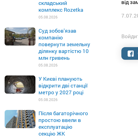
від за
складський
комплекс Rozetka
7.07.2
05.08.2026
Суд зобов'язав
Войдит
компанію
повернути земельну
ділянку вартістю 10
млн гривень
05.08.2026
У Києві планують
відкрити дві станції
метро у 2027 році
05.08.2026
Після багаторічного
простою ввели в
експлуатацію
секцію ЖК