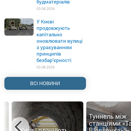
будматеріалів
03.08.2026
У Києві
продовжують
капітально
оновлювати вулиці
з урахуванням
принципів
безбар'єрності
03.08.2026
ВСІ НОВИНИ
Туннель між
ти
станціями «Т
У Києві планують
Шевченка» —