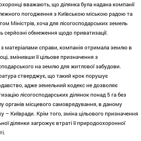
хоронці вважають, що ділянка була надана компанії
лежного погодження з Київською міською радою та
том Міністрів, хоча для лісогосподарських земель
ь серйозні обмеження щодо приватизації.
 з матеріалами справи, компанія отримала землю в
оці, змінивши її цільове призначення з
сподарського на землю для житлової забудови.
атура стверджує, що такий крок порушує
давство, адже земельний кодекс не дозволяє
изацію лісогосподарських ділянок понад 5 га без
у органів місцевого самоврядування, в даному
у – Київради. Крім того, зміна цільового призначення
ної ділянки загрожує втраті її природоохоронної
ті.