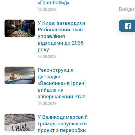
«Грюнвальд»
Войдит
05.08.2026
У Києві затвердили
Регіональний план
управління
відходами до 2035
року
04.08.2026
Реконструкція
дитсадка
«Веснянка» в Ірпені
вийшла на
завершальний етап
04.08.2026
У Великодимерській
громаді запускають
проект з переробки