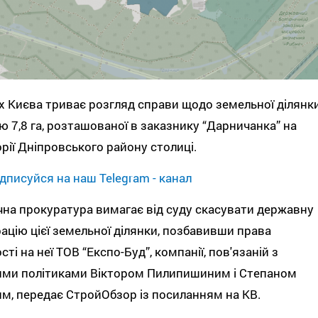
х Києва триває розгляд справи щодо земельної ділянк
 7,8 га, розташованої в заказнику “Дарничанка” на
рії Дніпровського району столиці.
дписуйся на наш Telegram - канал
на прокуратура вимагає від суду скасувати державну
ацію цієї земельної ділянки, позбавивши права
сті на неї ТОВ “Експо-Буд”, компанії, пов'язаній з
ими політиками Віктором Пилипишиним і Степаном
им, передає СтройОбзор із посиланням на КВ.