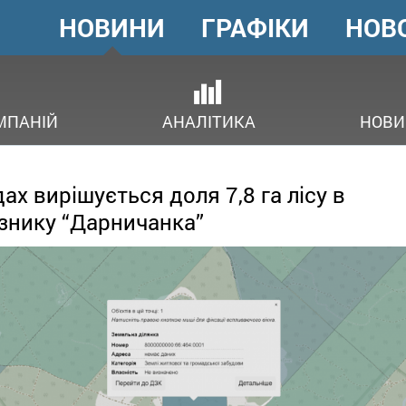
НОВИНИ
ГРАФІКИ
НОВ
ГОЛОВНЕ
МЕНЮ
ОВ
МПАНІЙ
АНАЛІТИКА
НОВИ
дах вирішується доля 7,8 га лісу в
знику “Дарничанка”