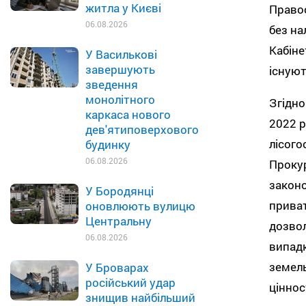
житла у Києві
Правоо
06.08.2026
без на
Кабіне
У Василькові
завершують
існуют
зведення
монолітного
Згідно
каркаса нового
2022 р
дев'ятиповерхового
лісого
будинку
06.08.2026
Прокур
законо
У Бородянці
приват
оновлюють вулицю
Центральну
дозвол
06.08.2026
випадк
земель
У Броварах
російський удар
ціннос
знищив найбільший