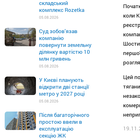
складський
Початк
комплекс Rozetka
коли К
05.08.2026
реєстр
Суд зобов'язав
компан
компанію
Шостий
повернути земельну
ділянку вартістю 10
першої
млн гривень
розгля
05.08.2026
Цей по
У Києві планують
тягани
відкрити дві станції
метро у 2027 році
незако
05.08.2026
комерц
неприп
Після багаторічного
простою ввели в
19.11.
експлуатацію
секцію ЖК