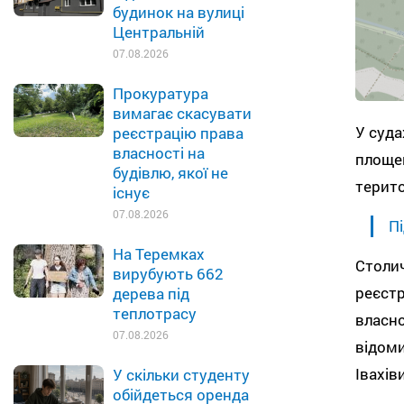
будинок на вулиці
Центральній
07.08.2026
Прокуратура
вимагає скасувати
У суда
реєстрацію права
власності на
площею
будівлю, якої не
терито
існує
07.08.2026
Пі
На Теремках
Столич
вирубують 662
реєстр
дерева під
теплотрасу
власно
07.08.2026
відом
Івахів
У скільки студенту
обійдеться оренда