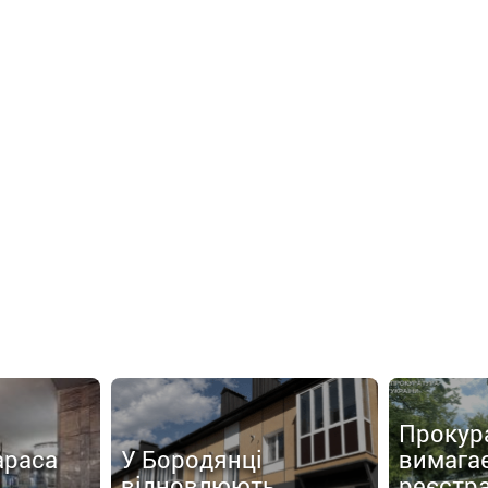
Прокур
араса
У Бородянці
вимага
відновлюють
реєстр