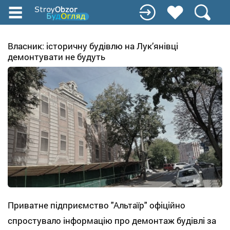
Перейти
до
основного
вмісту
Власник: історичну будівлю на Лук’янівці
демонтувати не будуть
Приватне підприємство "Альтаїр" офіційно
спростувало інформацію про демонтаж будівлі за