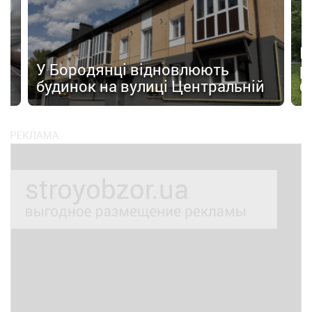
а
П
У Бородянці відновлюють
р
будинок на вулиці Центральній
б