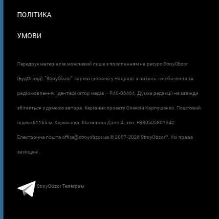
ПОЛІТИКА
УМОВИ
Передрук матеріалів можливий лише з посиланням на ресурс StroyObzor
(БудОгляд). "StroyObzor" зареєстровано у Нацраді з питань телебачення та
радіомовлення. Ідентифікатор медіа – R40-06464. Думка редакції не завжди
збігається з думкою автора. Керівник проєкту Олексій Карпушенко. Поштовий
індекс 61165 м. Харків вул. Шатилова Дача 4. тел. +380505801342.
Електронна пошта office@stroyobzor.ua © 2007-
2026 StroyObzor™. Усі права
захищені.
StroyObzor Телеграм