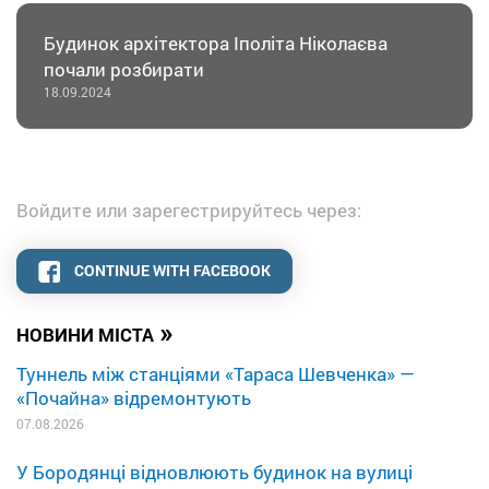
Будинок архітектора Іполіта Ніколаєва
почали розбирати
18.09.2024
Войдите или зарегестрируйтесь через:
CONTINUE WITH FACEBOOK
»
НОВИНИ МІСТА
Туннель між станціями «Тараса Шевченка» —
«Почайна» відремонтують
07.08.2026
У Бородянці відновлюють будинок на вулиці