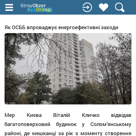
Перейти
до
основного
вмісту
Як ОСББ впроваджує енергоефективні заходи
Мер Києва Віталій Кличко відвідав
багатоповерховий будинок у Солом’янському
районі, де мешканці за рік з моменту створення