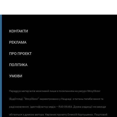
МЕНЮ
КОНТАКТИ
В
ПОДВАЛЕ
РЕКЛАМА
ПРО ПРОЕКТ
ПОЛІТИКА
УМОВИ
Передрук матеріалів можливий лише з посиланням на ресурс StroyObzor
(БудОгляд). "StroyObzor" зареєстровано у Нацраді з питань телебачення та
радіомовлення. Ідентифікатор медіа – R40-06464. Думка редакції не завжди
збігається з думкою автора. Керівник проєкту Олексій Карпушенко. Поштовий