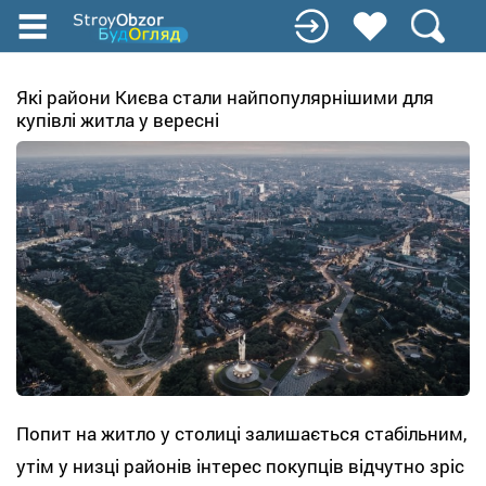
Перейти
до
основного
вмісту
Які райони Києва стали найпопулярнішими для
купівлі житла у вересні
Попит на житло у столиці залишається стабільним,
утім у низці районів інтерес покупців відчутно зріс