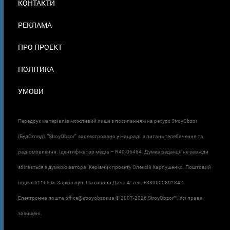
КОНТАКТИ
В
ПОДВАЛЕ
РЕКЛАМА
ПРО ПРОЕКТ
ПОЛІТИКА
УМОВИ
Передрук матеріалів можливий лише з посиланням на ресурс StroyObzor
(БудОгляд). "StroyObzor" зареєстровано у Нацраді з питань телебачення та
радіомовлення. Ідентифікатор медіа – R40-06464. Думка редакції не завжди
збігається з думкою автора. Керівник проєкту Олексій Карпушенко. Поштовий
індекс 61165 м. Харків вул. Шатилова Дача 4. тел. +380505801342.
Електронна пошта office@stroyobzor.ua © 2007-
2026 StroyObzor™. Усі права
захищені.