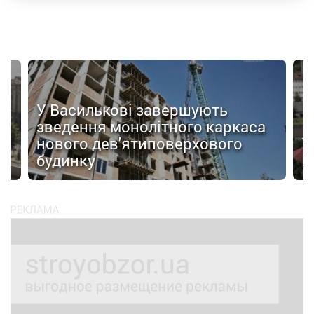
У Василькові завершують
зведення монолітного каркаса
нового дев'ятиповерхового
У
будинку
Ц