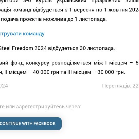
руктори 3-6 курсів українських профільних вишів
ація команд відбудеться з 1 вересня по 1 жовтня 202
а подача проєктів можлива до 1 листопада.
струвати команду
Steel Freedom 2024 відбудеться 30 листопада.
вий фонд конкурсу розподіляється між I місцем – 5
, II місцем – 40 000 грн та III місцем – 30 000 грн.
024
Переглядів: 22
е или зарегестрируйтесь через:
CONTINUE WITH FACEBOOK