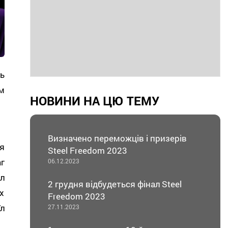
ь
м
НОВИНИ НА ЦЮ ТЕМУ
Визначено переможців і призерів
я
Steel Freedom 2023
г
06.12.2023
л
2 грудня відбудеться фінал Steel
х
Freedom 2023
л
27.11.2023