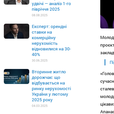
удвічі — аналіз 1-го
півріччя 2025
08.08.2025
Експерт: орендні
ставки на
Молод
комерційну
нерухомість
проєк
відновилися на 30-
заклад
40%
30.06.2025
Пі
Вторинне житло
«Голо
дорожчає: що
сучас
відбувається на
ринку нерухомості
стале
України у лютому
молоди
2025 року
цікав
04.03.2025
Апанас