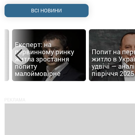
ВСІ НОВИНИ
Експерт: на
первинному ринку
Попит на пер
житла зростання
житло в Украї
попиту
удвічі — аналі
малоймовірне
півріччя 2025