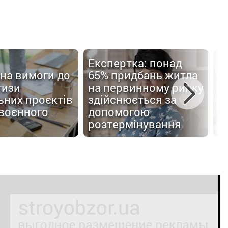
Експертка: понад
іна вимоги до
65% придбань житла
Е
тизи
на первинному ринку
б
ьних проєктів
здійснюється за
в
 воєнного
допомогою
в
розтермінування
У