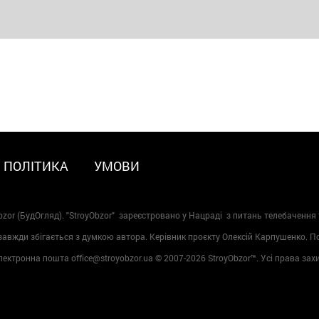
ПОЛІТИКА
УМОВИ
zor (БудОгляд). "StroyObzor" зареєстровано у Нацраді з питань телебачення 
 завжди збігається з думкою автора. Керівник проєкту Олексій Карпушенко. 
лектронна пошта office@stroyobzor.ua © 2007-
2026 StroyObzor™. Усі права зах