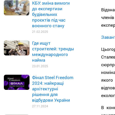
КБУ: зміна вимоги
до експертизи
Відзна
будівельних
члені
проєктів під час
експер
воєнного стану
21.02.2025
Заван
Где ищут
строителей: тренды
Цьогор
международного
Стале
найма
сюрпр
23.01.2025
номіна
Фінал Steel Freedom
якого
2024: найкращі
відпов
архітектурні
рішення для
еколог
відбудови України
27.11.2024
В кон