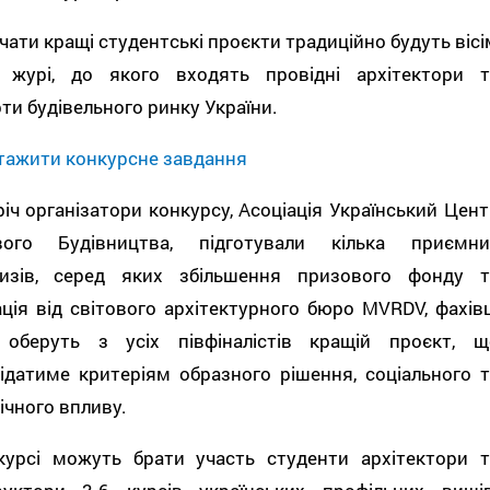
чати кращі студентські проєкти традиційно будуть вісі
в журі, до якого входять провідні архітектори т
ти будівельного ринку України.
тажити конкурсне завдання
іч організатори конкурсу, Асоціація Український Цент
вого Будівництва, підготували кілька приємни
изів, серед яких збільшення призового фонду т
ція від світового архітектурного бюро MVRDV, фахівц
 оберуть з усіх півфіналістів кращій проєкт, щ
ідатиме критеріям образного рішення, соціального т
ічного впливу.
курсі можуть брати участь студенти архітектори т