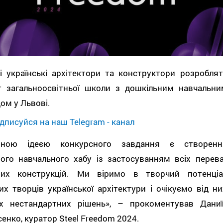
і українські архітектори та конструктори розроблят
т загальноосвітньої школи з дошкільним навчальни
ом у Львові.
дписуйся на наш Telegram - канал
вною ідеєю конкурсного завдання є створенн
ного навчального хабу із застосуванням всіх перева
вих конструкцій. Ми віримо в творчий потенціа
х творців української архітектури і очікуємо від ни
их нестандартних рішень», – прокоментував Даниї
енко, куратор Steel Freedom 2024.