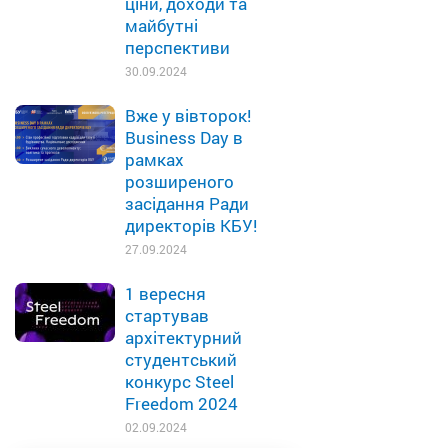
ціни, доходи та
майбутні
перспективи
30.09.2024
Вже у вівторок!
Business Day в
рамках
розширеного
засідання Ради
директорів КБУ!
27.09.2024
1 вересня
стартував
архітектурний
студентський
конкурс Steel
Freedom 2024
02.09.2024