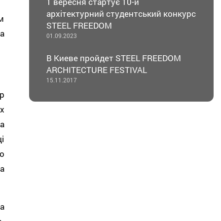
1 вересня стартує 10-й
архітектурний студентський конкурс
м
STEEL FREEDOM
а
01.09.2023
В Киеве пройдет STEEL FREEDOM
ARCHITECTURE FESTIVAL
15.11.2017
р
х
а
і
о
а
а