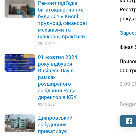
конст
Ремонт під'їздів
Реєстр
багатоквартирних
будинків у Києві:
року, 
труднощі, фінансові
механізми та
Зареє
найкращі практики
29.10.2024
Фінал 
01 жовтня 2024
Призо
року відбувся
000 грн
Business Day в
рамках
2.09.2
розширеного
засідання Ради
директорів КБУ
Войдит
03.10.2024
Дніпровський
забудовник
приватизує