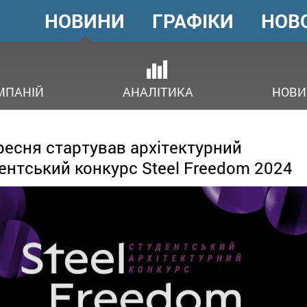
НОВИНИ
ГРАФІКИ
НОВ
ГОЛОВНЕ
МЕНЮ
ОВ
МПАНІЙ
АНАЛІТИКА
НОВИ
ресня стартував архітектурний
ентський конкурс Steel Freedom 2024