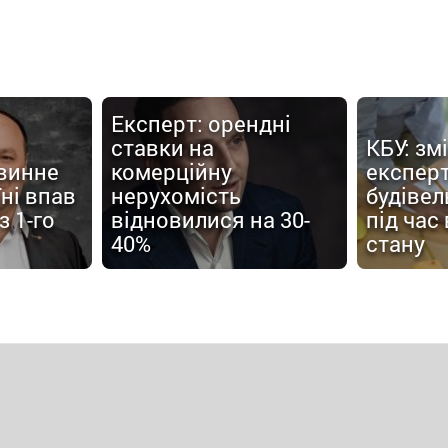
Експерт: орендні
ставки на
КБУ: зм
винне
комерційну
експер
ні впав
нерухомість
будівел
з 1-го
відновилися на 30-
під час
40%
стану