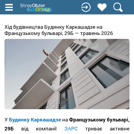
Перейти
до
основного
вмісту
Хід будівництва Будинку Каркашадзе на
Французькому бульварі, 29Б — травень 2026
У
Будинку Каркашадзе
на
Французькому бульварі,
29Б
від компанії
ЗАРС
триває активне