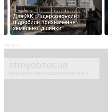
Для ЖК «Лідерсовський»
д
підробили призначення
Н
земельної ділянки
Ч