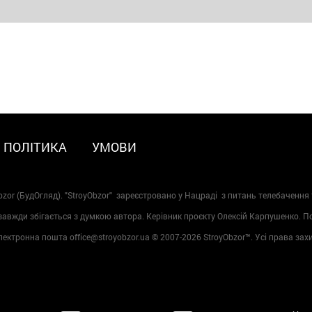
ПОЛІТИКА
УМОВИ
zor (БудОгляд). "StroyObzor" зареєстровано у Нацраді з питань телебачення 
 завжди збігається з думкою автора. Керівник проєкту Олексій Карпушенко. 
лектронна пошта office@stroyobzor.ua © 2007-
2026 StroyObzor™. Усі права зах