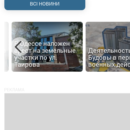
ВСІ НОВИНИ
В Одессе наложен
 в
арест на земельные
Деятельност
участки по ул.
Будовы в пер
Таирова
военных дей