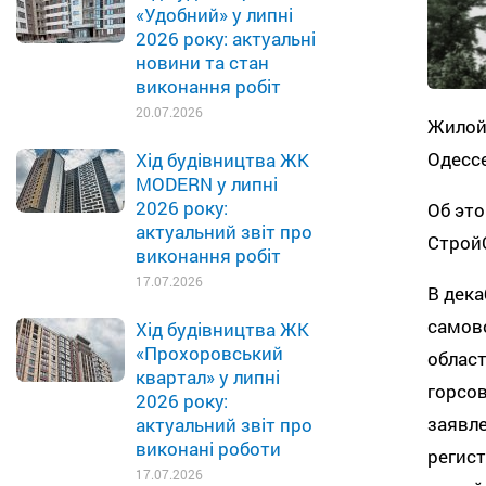
«Удобний» у липні
2026 року: актуальні
новини та стан
виконання робіт
20.07.2026
Жилой
Одессе
Хід будівництва ЖК
MODERN у липні
2026 року:
Об это
актуальний звіт про
Строй
виконання робіт
17.07.2026
В дека
самов
Хід будівництва ЖК
«Прохоровський
облас
квартал» у липні
горсов
2026 року:
заявле
актуальний звіт про
виконані роботи
регист
17.07.2026