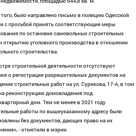
недвижимости, площадью 644,8 кв. м.
того, было направлено письмо в полицию Одесской
ти с просьбой принять соответствующие меры
рования по остановке самовольных строительных
 и открытию уголовного производства в отношении
ольного строительства.
стре строительной деятельности отсутствуют
ния о регистрации разрешительных документов на
ение строительных работ на ул. Сурикова, 17-А, в том
 на реконструкцию домовладения под
вартирный дом. Тем не менее в 2021 году
тельные работы по вышеуказанному адресу были
овлены без документов, дающих право на их
ение», - отметили в мэрии.