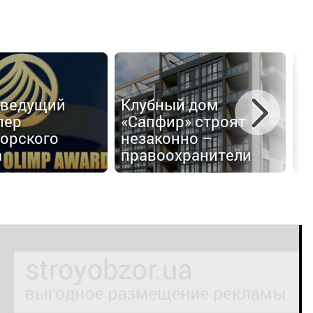
З
 ведущий
Клубный дом
M
пер
«Сапфир» строят
п
орского
незаконно –
т
а
правоохранители
п