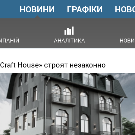
НОВИНИ
ГРАФІКИ
НОВ
ГОЛОВНЕ
МЕНЮ
В
МПАНІЙ
АНАЛІТИКА
НОВИ
Craft House» строят незаконно