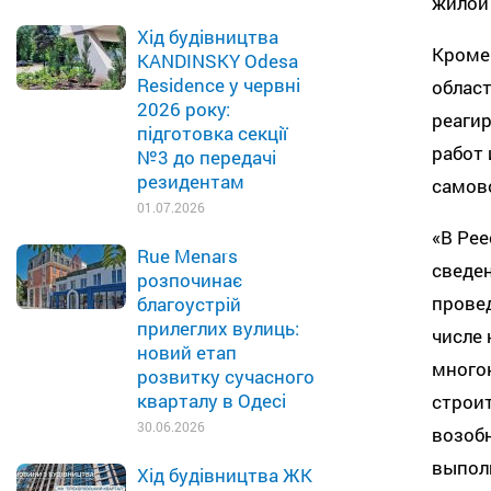
жилой 
Хід будівництва
Кроме 
KANDINSKY Odesa
Residence у червні
облас
2026 року:
реаги
підготовка секції
работ
№3 до передачі
резидентам
самов
01.07.2026
«В Рее
Rue Menars
сведе
розпочинає
провед
благоустрій
прилеглих вулиць:
числе
новий етап
многок
розвитку сучасного
кварталу в Одесі
строи
30.06.2026
возобн
выполн
Хід будівництва ЖК