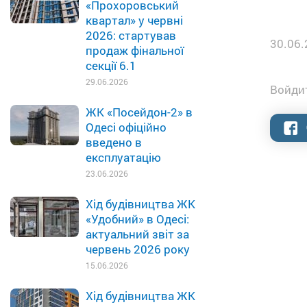
«Прохоровський
квартал» у червні
2026: стартував
30.06.
продаж фінальної
секції 6.1
29.06.2026
Войдит
ЖК «Посейдон-2» в
Одесі офіційно
введено в
експлуатацію
23.06.2026
Хід будівництва ЖК
«Удобний» в Одесі:
актуальний звіт за
червень 2026 року
15.06.2026
Хід будівництва ЖК