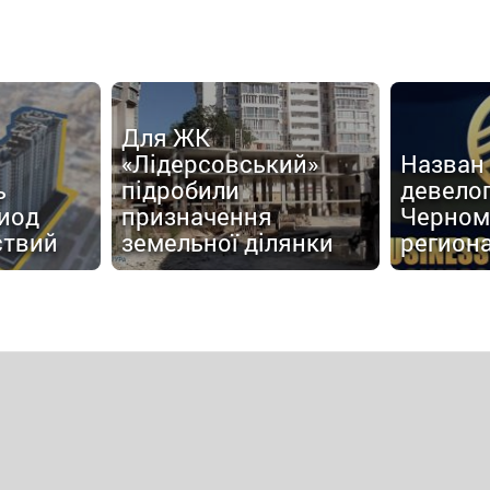
Для ЖК
«Лідерсовський»
Назван
ь
підробили
девело
иод
призначення
Черном
ствий
земельної ділянки
регион