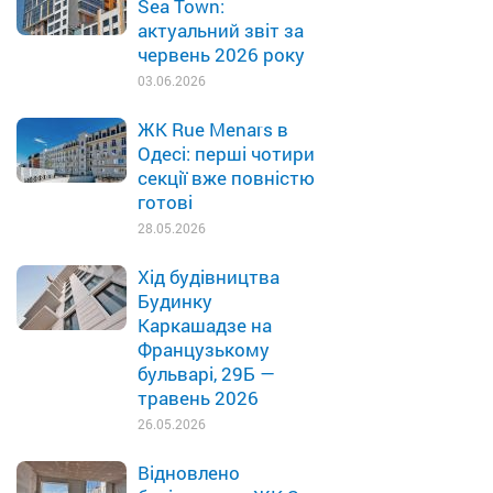
Sea Town:
актуальний звіт за
червень 2026 року
03.06.2026
ЖК Rue Menars в
Одесі: перші чотири
секції вже повністю
готові
28.05.2026
Хід будівництва
Будинку
Каркашадзе на
Французькому
бульварі, 29Б —
травень 2026
26.05.2026
Відновлено