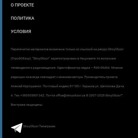
О ПРОЕКТЕ
ПОЛИТИКА
УСЛОВИЯ
Перепечатка материалов возможна только со ссылкой на ресурс StroyObzor
(СтройОбзор). "StroyObzor" зарегистрирован в Нацсовете по вопросам
телевидения и радиовещания. Идентификатор медиа – R40-06464. Мнение
редакции не всегда совпадает с мнением автора. Руководитель проекта
Алексей Карпушенко. Почтовый индекс 61165 г. Харьков ул. Шатилова Дача
4. Тел.+380505801342. Почта office@stroyobzor.ua © 2007-
2026 StroyObzor™.
Все права защищены.
StroyObzor Телеграмм