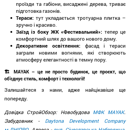
проїзди та габіони, висаджені дерева, триває
підготовка газонів.
Тераси:
тут укладається тротуарна плитка –
зручно і красиво.
Заїзд із боку ЖК «Фестивальний»:
тепер це
комфортний шлях до вашого нового дому.
Декоративне освітлення:
фасад і тераси
заграли новими вогнями, які створюють
атмосферу елегантності в темну пору.
🏗️
MAYAK
– це не просто будинок, це проєкт, що
об’єднує стиль, комфорт і технології!
Залишайтеся з нами, адже найцікавіше ще
попереду.
Довідка СтройОбзор: Новобудова
МФК MAYAK
.
Забудовник -
Daytona Development Company
м.ДНІПРО
. Адреса -
вул. Січеславська Набережна
.