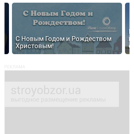
Н
С Новым Годом и Рождеством
п
Христовым!
с