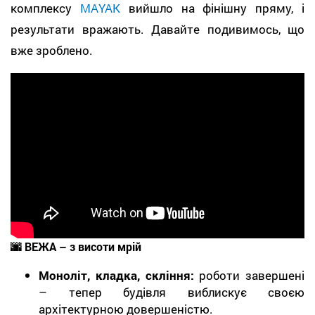
комплексу
MAYAK
вийшло на фінішну пряму, і
результати вражають. Давайте подивимось, що
вже зроблено.
🌆
ВЕЖА
– з висоти мрій
Моноліт, кладка, скління:
роботи завершені
– тепер будівля виблискує своєю
архітектурною довершеністю.