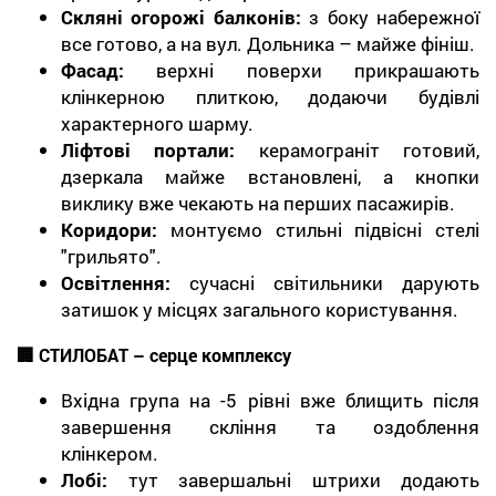
Скляні огорожі балконів:
з боку набережної
все готово, а на вул. Дольника – майже фініш.
Фасад:
верхні поверхи прикрашають
клінкерною плиткою, додаючи будівлі
характерного шарму.
Ліфтові портали:
керамограніт готовий,
дзеркала майже встановлені, а кнопки
виклику вже чекають на перших пасажирів.
Коридори:
монтуємо стильні підвісні стелі
"грильято".
Освітлення:
сучасні світильники дарують
затишок у місцях загального користування.
🏢
СТИЛОБАТ
– серце комплексу
Вхідна група на -5 рівні вже блищить після
завершення скління та оздоблення
клінкером.
Лобі:
тут завершальні штрихи додають