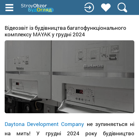
Перейти
к
основному
содержанию
Відеозвіт із будівництва багатофункціонального
комплексу MAYAK у грудні 2024
Daytona Development Company
не зупиняється ні
на мить! У грудні 2024 року будівництво