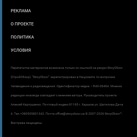
В
ПОДВАЛЕ
РЕКЛАМА
О ПРОЕКТЕ
ПОЛИТИКА
УСЛОВИЯ
Перепечатка материалов возможна только со ссылкой на ресурс StroyObzor
(СтройОбзор). "StroyObzor" зарегистрирован в Нацсовете по вопросам
телевидения и радиовещания. Идентификатор медиа – R40-06464. Мнение
редакции не всегда совпадает с мнением автора. Руководитель проекта
Алексей Карпушенко. Почтовый индекс 61165 г. Харьков ул. Шатилова Дача
4. Тел.+380505801342. Почта office@stroyobzor.ua © 2007-
2026 StroyObzor™.
Все права защищены.