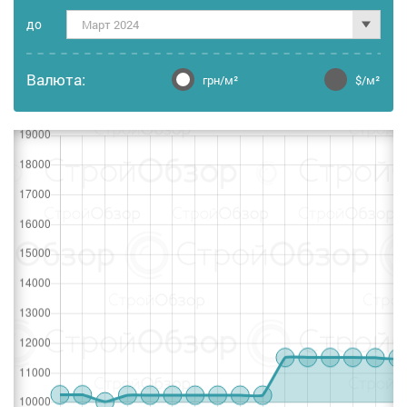
дo
Март 2024
Валюта:
грн/м²
$/м²