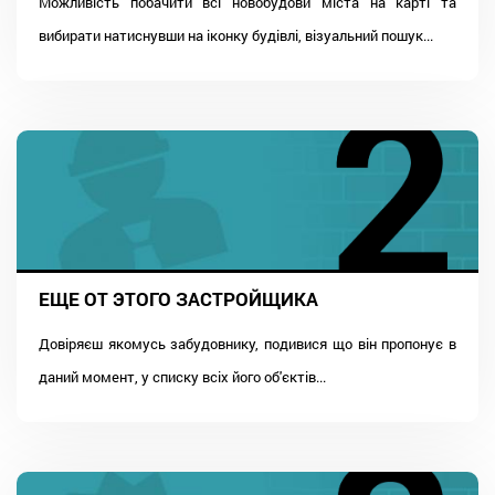
Можливість побачити всі новобудови міста на карті та
вибирати натиснувши на іконку будівлі, візуальний пошук...
ЕЩЕ ОТ ЭТОГО ЗАСТРОЙЩИКА
Довіряєш якомусь забудовнику, подивися що він пропонує в
даний момент, у списку всіх його об'єктів...