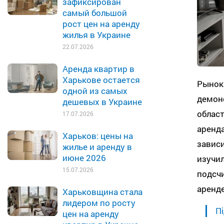
зафиксирован
самый большой
рост цен на аренду
жилья в Украине
22.07.2026
Аренда квартир в
Харькове остается
Рынок 
одной из самых
демон
дешевых в Украине
облас
17.07.2026
аренда
Харьков: цены на
завис
жилье и аренду в
июне 2026
изучил
15.07.2026
подсчи
аренде
Харьковщина стала
лидером по росту
Пі
цен на аренду