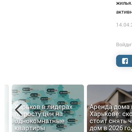
жилья.
актив
14.04.
Войдит
Харьков в лидерах
Аренда дома 
по росту цен на
Харькове: ск
однокомнатные
стоит снять 
квартиры
дом в 2026 го