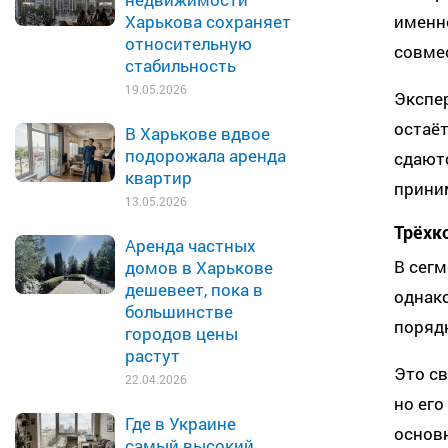
именно
Харькова сохраняет
относительную
совме
стабильность
19.05.2026
Экспер
остаё
В Харькове вдвое
подорожала аренда
сдают
квартир
прини
13.05.2026
Трёхк
Аренда частных
В сегм
домов в Харькове
дешевеет, пока в
однако
большинстве
порядк
городов цены
растут
Это св
22.04.2026
но его
Где в Украине
основн
самый высокий