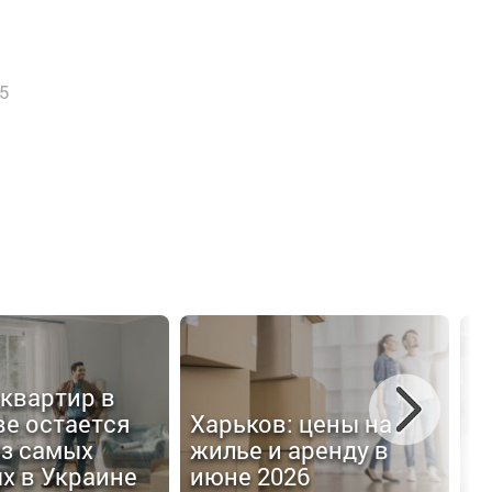
5
квартир в
Х
ве остается
Харьков: цены на
л
из самых
жилье и аренду в
ц
х в Украине
июне 2026
к