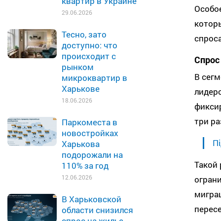
квартир в Украине
Особое
29.06.2026
котор
Тесно, зато
спроса
доступно: что
происходит с
Спрос
рынком
В сегм
микроквартир в
Харькове
лидеро
18.06.2026
фиксир
три ра
Паркоместа в
новостройках
Пі
Харькова
подорожали на
Такой
110% за год
12.06.2026
огран
мигра
В Харьковской
перес
области снизился
спрос на жилье