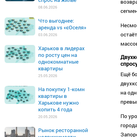
возвра
08.06.2026
сегмен
Что выгоднее:
Несмо
аренда vs «єОселя»
остаёт
03.06.2026
массо
Харьков в лидерах
по росту цен на
Двухк
однокомнатные
спрос
квартиры
Ещё бо
25.05.2026
двухко
На покупку 1-комн
на одн
квартиры в
превы
Харькове нужно
копить 4 года
По ур
20.05.2026
города
Рынок ресторанной
Запоро
недвижимости