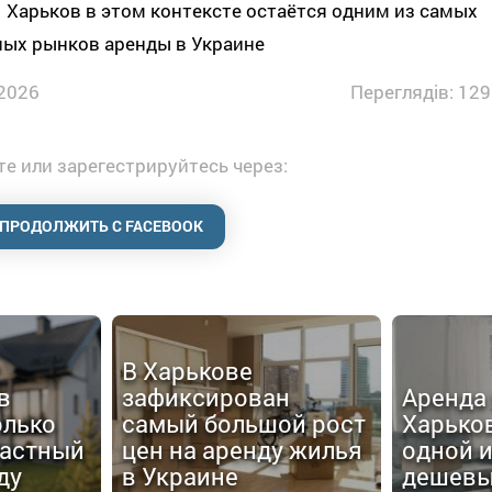
 Харьков в этом контексте остаётся одним из самых
ных рынков аренды в Украине
2026
Переглядів: 129
е или зарегестрируйтесь через:
ПРОДОЛЖИТЬ С FACEBOOK
В Харькове
в
зафиксирован
Аренда 
олько
самый большой рост
Харько
частный
цен на аренду жилья
одной 
ду
в Украине
дешевы