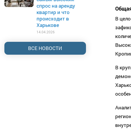
спрос на аренду
Общая
квартир и что
В цело
происходит в
Харькове
зафикс
14.04.2026
количе
Высок
ВСЕ НОВОСТИ
Кропив
В круп
демон
Харько
особен
Анали
регион
внутр