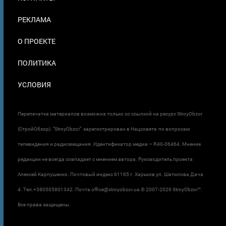
В
ПОДВАЛЕ
РЕКЛАМА
О ПРОЕКТЕ
ПОЛИТИКА
УСЛОВИЯ
Перепечатка материалов возможна только со ссылкой на ресурс StroyObzor
(СтройОбзор). "StroyObzor" зарегистрирован в Нацсовете по вопросам
телевидения и радиовещания. Идентификатор медиа – R40-06464. Мнение
редакции не всегда совпадает с мнением автора. Руководитель проекта
Алексей Карпушенко. Почтовый индекс 61165 г. Харьков ул. Шатилова Дача
4. Тел.+380505801342. Почта office@stroyobzor.ua © 2007-
2026 StroyObzor™.
Все права защищены.