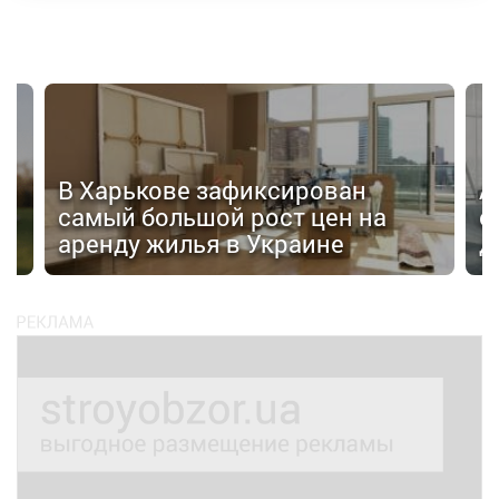
В Харькове зафиксирован
А
самый большой рост цен на
о
аренду жилья в Украине
д