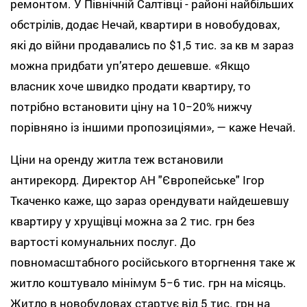
ремонтом. У Північній Салтівці - районі найбільших
обстрілів, додає Нечай, квартири в новобудовах,
які до війни продавались по $1,5 тис. за кв м зараз
можна придбати уп’ятеро дешевше. «Якщо
власник хоче швидко продати квартиру, то
потрібно встановити ціну на 10−20% нижчу
порівняно із іншими пропозиціями», — каже Нечай.
Ціни на оренду житла теж встановили
антирекорд. Директор АН "Європейське" Ігор
Ткаченко каже, що зараз орендувати найдешевшу
квартиру у хрущівці можна за 2 тис. грн без
вартості комунальних послуг. До
повномасштабного російського вторгнення таке ж
житло коштувало мінімум 5−6 тис. грн на місяць.
Житло в новобудовах стартує від 5 тис. грн на