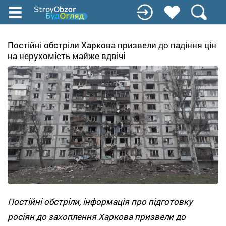
Перейти
к
основному
содержанию
Постійні обстріли Харкова призвели до падіння цін
на нерухомість майже вдвічі
Постійні обстріли, інформація про підготовку
росіян до захоплення Харкова призвели до