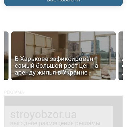
В Харькове зафиксирован
А
самый большой рост цен на
о
аренду жилья в Украине
д