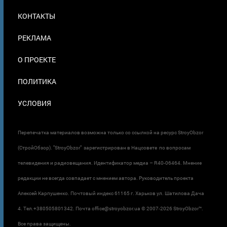
МЕНЮ
КОНТАКТЫ
В
ПОДВАЛЕ
РЕКЛАМА
О ПРОЕКТЕ
ПОЛИТИКА
УСЛОВИЯ
Перепечатка материалов возможна только со ссылкой на ресурс StroyObzor
(СтройОбзор). "StroyObzor" зарегистрирован в Нацсовете по вопросам
телевидения и радиовещания. Идентификатор медиа – R40-06464. Мнение
редакции не всегда совпадает с мнением автора. Руководитель проекта
Алексей Карпушенко. Почтовый индекс 61165 г. Харьков ул. Шатилова Дача
4. Тел.+380505801342. Почта office@stroyobzor.ua © 2007-
2026 StroyObzor™.
Все права защищены.