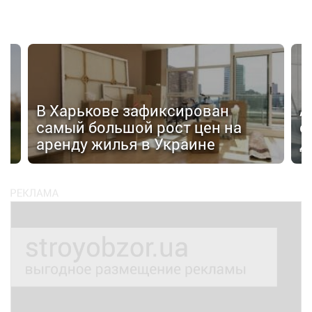
В Харькове зафиксирован
А
самый большой рост цен на
о
аренду жилья в Украине
д