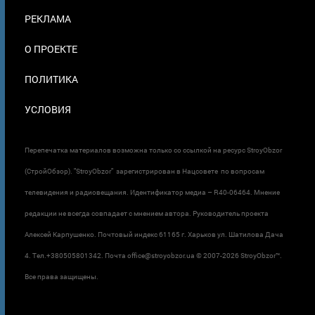
ПОДВАЛЕ
РЕКЛАМА
О ПРОЕКТЕ
ПОЛИТИКА
УСЛОВИЯ
Перепечатка материалов возможна только со ссылкой на ресурс StroyObzor
(СтройОбзор). "StroyObzor" зарегистрирован в Нацсовете по вопросам
телевидения и радиовещания. Идентификатор медиа – R40-06464. Мнение
редакции не всегда совпадает с мнением автора. Руководитель проекта
Алексей Карпушенко. Почтовый индекс 61165 г. Харьков ул. Шатилова Дача
4. Тел.+380505801342. Почта office@stroyobzor.ua © 2007-
2026 StroyObzor™.
Все права защищены.