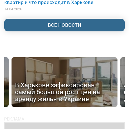
квартир и что происходит в Харькове
14.04.2026
ВСЕ НОВОСТИ
В Харькове зафиксирован
А
самый большой рост цен на
о
аренду жилья в Украине
д