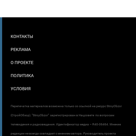
МЕНЮ
КОНТАКТЫ
В
ПОДВАЛЕ
РЕКЛАМА
О ПРОЕКТЕ
ПОЛИТИКА
УСЛОВИЯ
Перепечатка материалов возможна только со ссылкой на ресурс StroyObzor
(СтройОбзор). "StroyObzor" зарегистрирован в Нацсовете по вопросам
телевидения и радиовещания. Идентификатор медиа – R40-06464. Мнение
редакции не всегда совпадает с мнением автора. Руководитель проекта