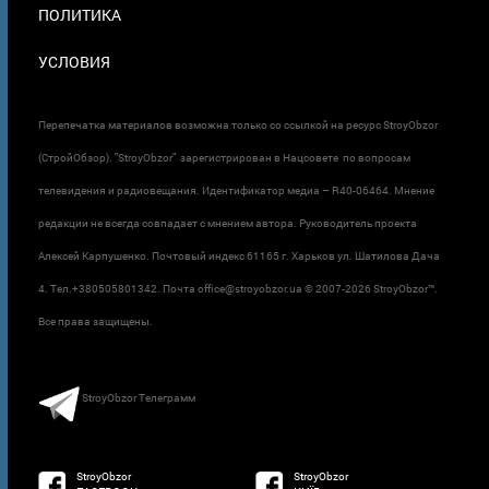
ПОЛИТИКА
УСЛОВИЯ
Перепечатка материалов возможна только со ссылкой на ресурс StroyObzor
(СтройОбзор). "StroyObzor" зарегистрирован в Нацсовете по вопросам
телевидения и радиовещания. Идентификатор медиа – R40-06464. Мнение
редакции не всегда совпадает с мнением автора. Руководитель проекта
Алексей Карпушенко. Почтовый индекс 61165 г. Харьков ул. Шатилова Дача
4. Тел.+380505801342. Почта office@stroyobzor.ua © 2007-
2026 StroyObzor™.
Все права защищены.
StroyObzor Телеграмм
StroyObzor
StroyObzor