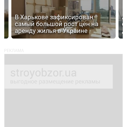
В Харькове зафиксирован
А
самый большой рост цен на
о
аренду жилья в Украине
д