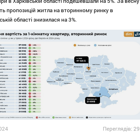
ри в Харківській області подешевшали на 5%. За весну
сть пропозицій житла на вторинному ринку в
ській області знизилася на 3%.
024
Переглядів: 29