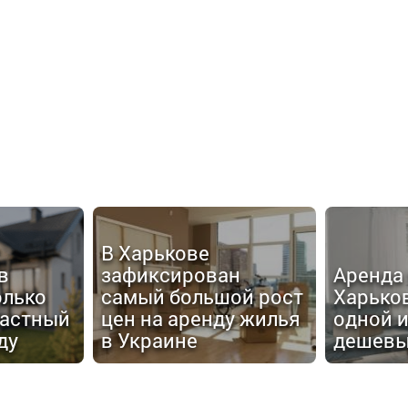
В Харькове
в
зафиксирован
Аренда 
олько
самый большой рост
Харько
частный
цен на аренду жилья
одной 
ду
в Украине
дешевы