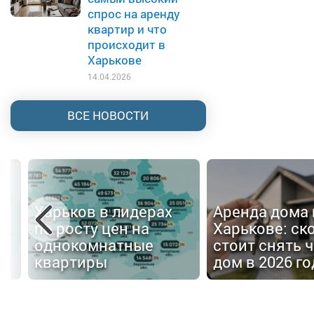
спрос на аренду
квартир и что
происходит в
Харькове
14.04.2026
ВСЕ НОВОСТИ
Харьков в лидерах
Аренда дома 
по росту цен на
Харькове: ск
однокомнатные
стоит снять 
квартиры
дом в 2026 го