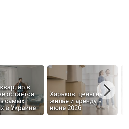
квартир в
Х
ве остается
Харьков: цены на
л
из самых
жилье и аренду в
ц
х в Украине
июне 2026
к