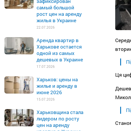
зафиксирован
самый большой
рост цен на аренду
жилья в Украине
22.07.2026
Середн
Аренда квартир в
Харькове остается
вторин
одной из самых
дешевых в Украине
Пі
17.07.2026
Ця циф
Харьков: цены на
жилье и аренду в
Дешевш
июне 2026
Микола
15.07.2026
Пі
Харьковщина стала
лидером по росту
Станом
цен на аренду