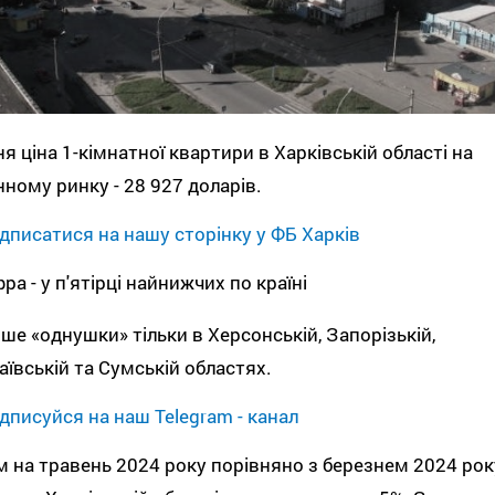
я ціна 1-кімнатної квартири в Харківській області на
ному ринку - 28 927 доларів.
дписатися на нашу сторінку у ФБ Харків
ра - у п'ятірці найнижчих по країні
е «однушки» тільки в Херсонській, Запорізькій,
ївській та Сумській областях.
дписуйся на наш Telegram - канал
 на травень 2024 року порівняно з березнем 2024 рок