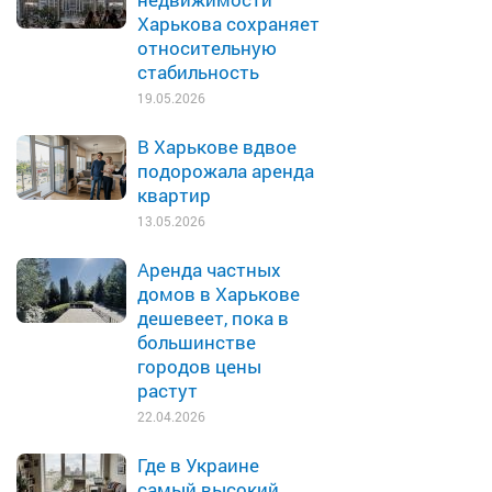
Харькова сохраняет
относительную
стабильность
19.05.2026
В Харькове вдвое
подорожала аренда
квартир
13.05.2026
Аренда частных
домов в Харькове
дешевеет, пока в
большинстве
городов цены
растут
22.04.2026
Где в Украине
самый высокий