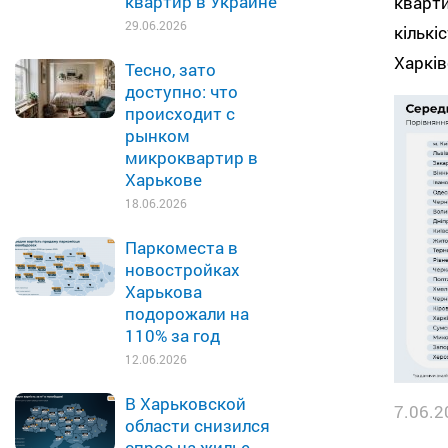
квартир в Украине
кварти
29.06.2026
кількі
Харків
Тесно, зато
доступно: что
происходит с
рынком
микроквартир в
Харькове
18.06.2026
Паркоместа в
новостройках
Харькова
подорожали на
110% за год
12.06.2026
В Харьковской
7.06.2
области снизился
спрос на жилье