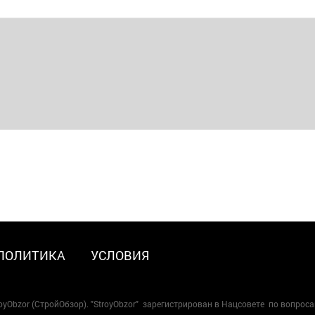
ПОЛИТИКА
УСЛОВИЯ
oyObzor (СтройОбзор). "StroyObzor" зарегистрирован в Нацсовете по вопрос