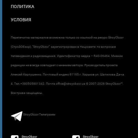
ПОЛИТИКА
УСЛОВИЯ
Перепечатка материалов возможна только со ссылкой на ресурс StroyObzor
(СтройОбзор). "StroyObzor" зарегистрирован в Нацсовете по вопросам
телевидения и радиовещания. Идентификатор медиа – R40-06464. Мнение
редакции не всегда совпадает с мнением автора. Руководитель проекта
Алексей Карпушенко. Почтовый индекс 61165 г. Харьков ул. Шатилова Дача
4. Тел.+380505801342. Почта office@stroyobzor.ua © 2007-
2026 StroyObzor™.
Все права защищены.
StroyObzor Телеграмм
StroyObzor
StroyObzor