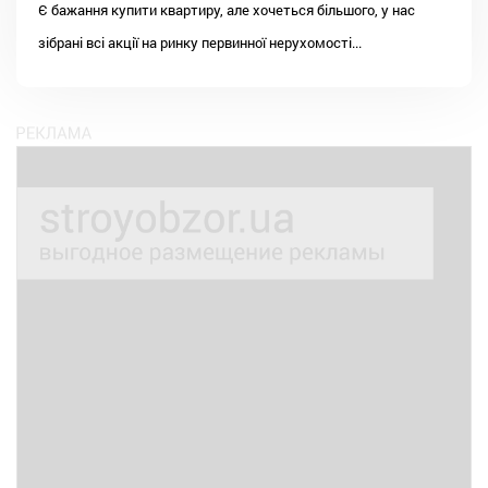
Є бажання купити квартиру, але хочеться більшого, у нас
зібрані всі акції на ринку первинної нерухомості...