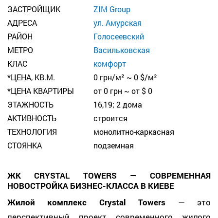
ЗАСТРОЙЩИК
ZIM Group
АДРЕСА
ул. Амурская
РАЙОН
Голосеевский
МЕТРО
Васильковская
КЛАС
комфорт
*ЦЕНА, КВ.М.
0 грн/м² ~ 0 $/м²
*ЦЕНА КВАРТИРЫ
от 0 грн ~ от $ 0
ЭТАЖНОСТЬ
16,19; 2 дома
АКТИВНОСТЬ
строится
ТЕХНОЛОГИЯ
монолитно-каркасная
СТОЯНКА
подземная
ЖК CRYSTAL TOWERS — СОВРЕМЕННАЯ
НОВОСТРОЙКА БИЗНЕС-КЛАССА В КИЕВЕ
Жилой комплекс Crystal Towers
— это
перспективный проект современного жилого