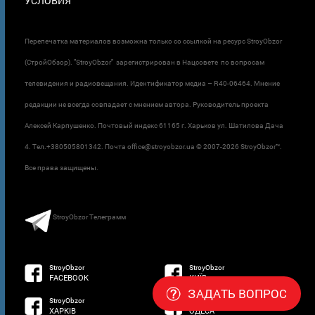
УСЛОВИЯ
Перепечатка материалов возможна только со ссылкой на ресурс StroyObzor
(СтройОбзор). "StroyObzor" зарегистрирован в Нацсовете по вопросам
телевидения и радиовещания. Идентификатор медиа – R40-06464. Мнение
редакции не всегда совпадает с мнением автора. Руководитель проекта
Алексей Карпушенко. Почтовый индекс 61165 г. Харьков ул. Шатилова Дача
4. Тел.+380505801342. Почта office@stroyobzor.ua © 2007-
2026 StroyObzor™.
Все права защищены.
StroyObzor Телеграмм
StroyObzor
StroyObzor
FACEBOOK
КИЇВ
ЗАДАТЬ ВОПРОС
StroyObzor
StroyObzor
ХАРКІВ
ОДЕСА