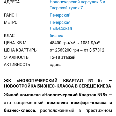
АДРЕСА
Новопечерский переулок 5 и
Тверской тупик 7
РАЙОН
Печерский
МЕТРО
Печерская
Лыбедская
КЛАС
бизнес
ЦЕНА, КВ.М.
48400 грн/м² ~ 1081 $/м²
ЦЕНА КВАРТИРЫ
от 2565200 грн ~ от $ 57312
ЭТАЖНОСТЬ
12-18 этажей
АКТИВНОСТЬ
сдана
ЖК «НОВОПЕЧЕРСКИЙ КВАРТАЛ №5» —
НОВОСТРОЙКА БИЗНЕС-КЛАССА В СЕРДЦЕ КИЕВА
Жилой комплекс «Новопечерский Квартал №5»
—
это современный
комплекс комфорт-класса и
бизнес-класса
, расположенный в престижном