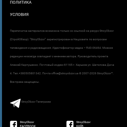
ПОЛИТИКА
УСЛОВИЯ
Перепечатка материалов возможна только со ссылкой на ресурс StroyObzor
(СтройОбзор). "StroyObzor" зарегистрирован в Нацсовете по вопросам
телевидения и радиовещания. Идентификатор медиа – R40-06464. Мнение
редакции не всегда совпадает с мнением автора. Руководитель проекта
Алексей Карпушенко. Почтовый индекс 61165 г. Харьков ул. Шатилова Дача
4. Тел.+380505801342. Почта office@stroyobzor.ua © 2007-
2026 StroyObzor™.
Все права защищены.
StroyObzor Телеграмм
StroyObzor
StroyObzor
FACEBOOK
КИЇВ