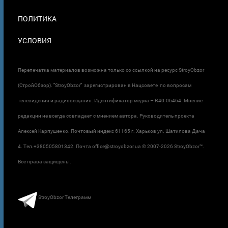
ПОЛИТИКА
УСЛОВИЯ
Перепечатка материалов возможна только со ссылкой на ресурс StroyObzor
(СтройОбзор). "StroyObzor" зарегистрирован в Нацсовете по вопросам
телевидения и радиовещания. Идентификатор медиа – R40-06464. Мнение
редакции не всегда совпадает с мнением автора. Руководитель проекта
Алексей Карпушенко. Почтовый индекс 61165 г. Харьков ул. Шатилова Дача
4. Тел.+380505801342. Почта office@stroyobzor.ua © 2007-
2026 StroyObzor™.
Все права защищены.
StroyObzor Телеграмм