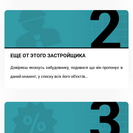
ЕЩЕ ОТ ЭТОГО ЗАСТРОЙЩИКА
Довіряєш якомусь забудовнику, подивися що він пропонує в
даний момент, у списку всіх його об'єктів...