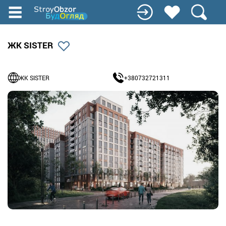
Перейти
к
основному
содержанию
ЖК SISTER
ЖК SISTER
+380732721311