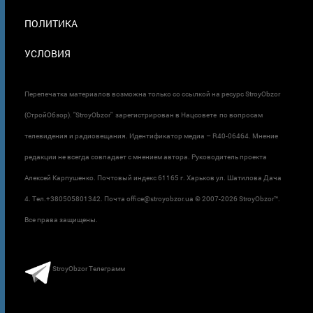
ПОЛИТИКА
УСЛОВИЯ
Перепечатка материалов возможна только со ссылкой на ресурс StroyObzor
(СтройОбзор). "StroyObzor" зарегистрирован в Нацсовете по вопросам
телевидения и радиовещания. Идентификатор медиа – R40-06464. Мнение
редакции не всегда совпадает с мнением автора. Руководитель проекта
Алексей Карпушенко. Почтовый индекс 61165 г. Харьков ул. Шатилова Дача
4. Тел.+380505801342. Почта office@stroyobzor.ua © 2007-
2026 StroyObzor™.
Все права защищены.
StroyObzor Телеграмм