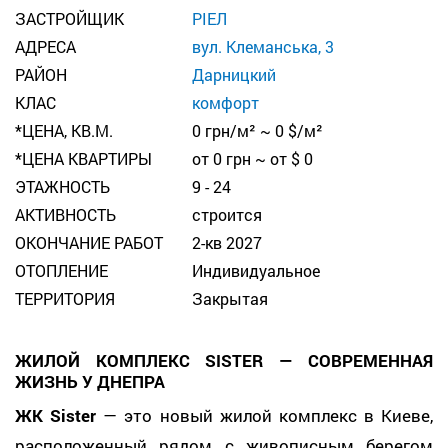
ЗАСТРОЙЩИК
РІЕЛ
АДРЕСА
вул. Клеманська, 3
РАЙОН
Дарницкий
КЛАС
комфорт
*ЦЕНА, КВ.М.
0 грн/м² ~ 0 $/м²
*ЦЕНА КВАРТИРЫ
от 0 грн ~ от $ 0
ЭТАЖНОСТЬ
9 - 24
АКТИВНОСТЬ
строится
ОКОНЧАНИЕ РАБОТ
2-кв 2027
ОТОПЛЕНИЕ
Индивидуальное
ТЕРРИТОРИЯ
Закрытая
ЖИЛОЙ КОМПЛЕКС SISTER — СОВРЕМЕННАЯ
ЖИЗНЬ У ДНЕПРА
ЖК Sister
— это новый жилой комплекс в Киеве,
расположенный рядом с живописным берегом