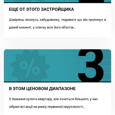
ЕЩЕ ОТ ЭТОГО ЗАСТРОЙЩИКА
Довіряєш якомусь забудовнику, подивися що він пропонує в
даний момент, у списку всіх його об'єктів...
В ЭТОМ ЦЕНОВОМ ДИАПАЗОНЕ
Є бажання купити квартиру, але хочеться більшого, у нас
зібрані всі акції на ринку первинної нерухомості...