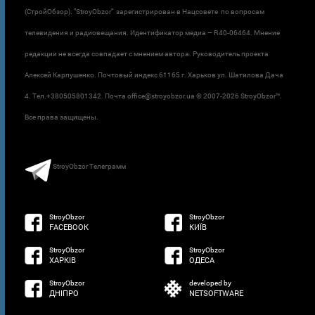
(СтройОбзор). "StroyObzor" зарегистрирован в Нацсовете по вопросам
телевидения и радиовещания. Идентификатор медиа – R40-06464. Мнение
редакции не всегда совпадает с мнением автора. Руководитель проекта
Алексей Карпушенко. Почтовый индекс 61165 г. Харьков ул. Шатилова Дача
4. Тел.+380505801342. Почта office@stroyobzor.ua © 2007-
2026 StroyObzor™.
Все права защищены.
StroyObzor Телеграмм
StroyObzor
StroyObzor
FACEBOOK
КИЇВ
StroyObzor
StroyObzor
ХАРКІВ
ОДЕСА
StroyObzor
developed by
ДНІПРО
NETSOFTWARE