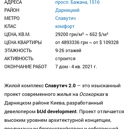
АДРЕСА
просп. Бажана, 151б
РАЙОН
Дарницкий
МЕТРО
Славутич
КЛАС
комфорт
ЦЕНА, КВ.М.
29200 грн/м² ~ 652 $/м²
ЦЕНА КВАРТИРЫ
от 4893336 грн ~ от $ 109328
ЭТАЖНОСТЬ
9-26 этажей
АКТИВНОСТЬ
строится
ОКОНЧАНИЕ РАБОТ
7 дом - 4 кв. 2021 г.
Жилой комплекс
Славутич 2.0
— это изысканный
проект современного жилья на
Осокорках
в
Дарницком районе Киева, разработанный
девелопером
bUd development
. Проект отличается
высоким уровнем архитектурной концепции,
продуманным благоустройством и собственной