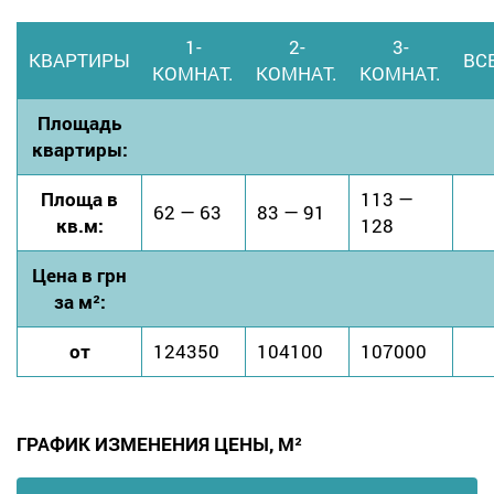
1-
2-
3-
КВАРТИРЫ
ВС
КОМНАТ.
КОМНАТ.
КОМНАТ.
Площадь
квартиры:
Площа в
113 —
62 — 63
83 — 91
кв.м:
128
Цена в грн
за м²:
от
124350
104100
107000
ГРАФИК ИЗМЕНЕНИЯ ЦЕНЫ, М²