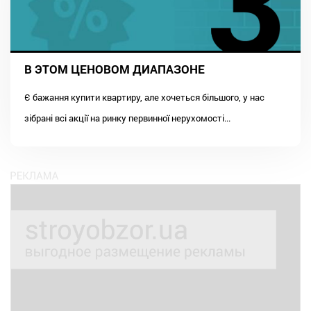
В ЭТОМ ЦЕНОВОМ ДИАПАЗОНЕ
Є бажання купити квартиру, але хочеться більшого, у нас
зібрані всі акції на ринку первинної нерухомості...