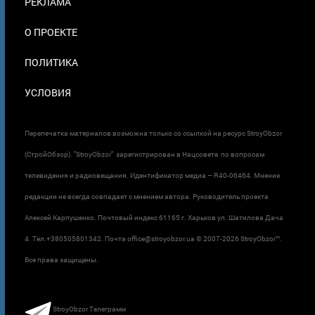
РЕКЛАМА
О ПРОЕКТЕ
ПОЛИТИКА
УСЛОВИЯ
Перепечатка материалов возможна только со ссылкой на ресурс StroyObzor
(СтройОбзор). "StroyObzor" зарегистрирован в Нацсовете по вопросам
телевидения и радиовещания. Идентификатор медиа – R40-06464. Мнение
редакции не всегда совпадает с мнением автора. Руководитель проекта
Алексей Карпушенко. Почтовый индекс 61165 г. Харьков ул. Шатилова Дача
4. Тел.+380505801342. Почта office@stroyobzor.ua © 2007-
2026 StroyObzor™.
Все права защищены.
StroyObzor Телеграмм