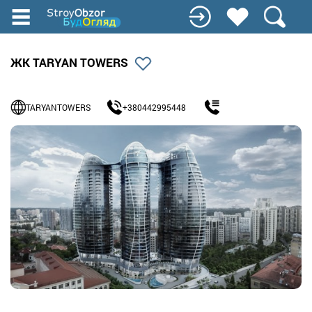
Перейти
к
основному
содержанию
ЖК TARYAN TOWERS
TARYANTOWERS
+380442995448