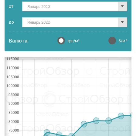
от
Январь 2020
дo
Январь 2022
Валюта:
грн/м²
$/м²