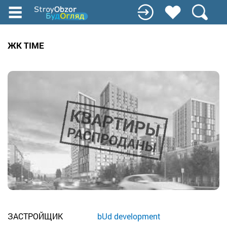
Перейти
к
основному
содержанию
ЖК TIME
ЗАСТРОЙЩИК
bUd development