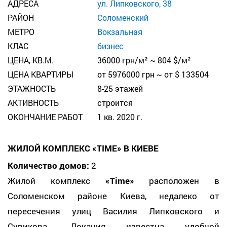
АДРЕСА
ул. Липковского, 38
РАЙОН
Соломенский
МЕТРО
Вокзальная
КЛАС
бизнес
ЦЕНА, КВ.М.
36000 грн/м² ~ 804 $/м²
ЦЕНА КВАРТИРЫ
от 5976000 грн ~ от $ 133504
ЭТАЖНОСТЬ
8-25 этажей
АКТИВНОСТЬ
строится
ОКОНЧАНИЕ РАБОТ
1 кв. 2020 г.
ЖИЛОЙ КОМПЛЕКС «TIME» В КИЕВЕ
Количество домов:
2
Жилой комплекс
«Time»
расположен в
Соломенском районе Киева, недалеко от
пересечения улиц Василия Липковского и
Сурикова. Локация известна удобной