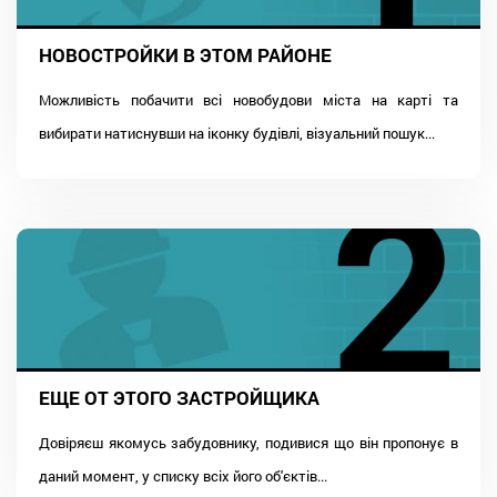
НОВОСТРОЙКИ В ЭТОМ РАЙОНЕ
Можливість побачити всі новобудови міста на карті та
вибирати натиснувши на іконку будівлі, візуальний пошук...
ЕЩЕ ОТ ЭТОГО ЗАСТРОЙЩИКА
Довіряєш якомусь забудовнику, подивися що він пропонує в
даний момент, у списку всіх його об'єктів...