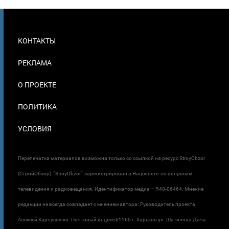
МЕНЮ
КОНТАКТЫ
В
ПОДВАЛЕ
РЕКЛАМА
О ПРОЕКТЕ
ПОЛИТИКА
УСЛОВИЯ
Перепечатка материалов возможна только со ссылкой на ресурс StroyObzor
(СтройОбзор). "StroyObzor" зарегистрирован в Нацсовете по вопросам
телевидения и радиовещания. Идентификатор медиа – R40-06464. Мнение
редакции не всегда совпадает с мнением автора. Руководитель проекта
Алексей Карпушенко. Почтовый индекс 61165 г. Харьков ул. Шатилова Дача