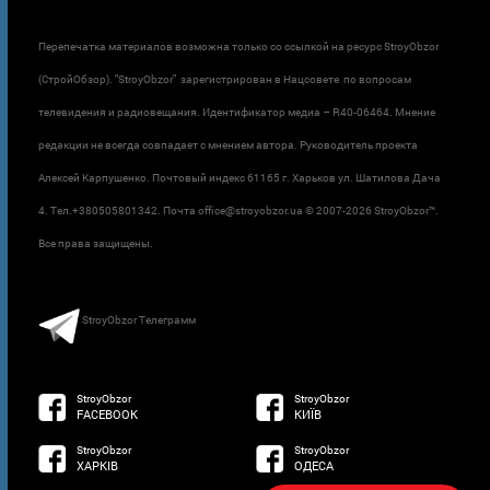
Перепечатка материалов возможна только со ссылкой на ресурс StroyObzor
(СтройОбзор). "StroyObzor" зарегистрирован в Нацсовете по вопросам
телевидения и радиовещания. Идентификатор медиа – R40-06464. Мнение
редакции не всегда совпадает с мнением автора. Руководитель проекта
Алексей Карпушенко. Почтовый индекс 61165 г. Харьков ул. Шатилова Дача
4. Тел.+380505801342. Почта office@stroyobzor.ua © 2007-
2026 StroyObzor™.
Все права защищены.
StroyObzor Телеграмм
StroyObzor
StroyObzor
FACEBOOK
КИЇВ
StroyObzor
StroyObzor
ХАРКІВ
ОДЕСА