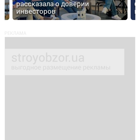
рассказала о доверии
б
инвесторов
к