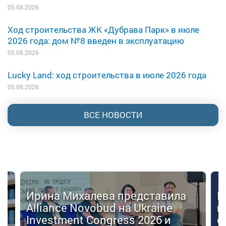
05.08.2026
Ход строительства ЖК «Дубрава Парк» в июле
2026 года: дом №8 введен в эксплуатацию
05.08.2026
Lucky Land: ход строительства в июле 2026 года
05.08.2026
ВСЕ НОВОСТИ
Ирина Михалева представила
К
Alliance Novobud на Ukraine
п
Investment Congress 2026 и
с