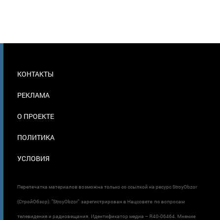
МЕНЮ
КОНТАКТЫ
В
ПОДВАЛЕ
РЕКЛАМА
О ПРОЕКТЕ
ПОЛИТИКА
УСЛОВИЯ
Перепечатка материалов возможна только со ссылкой на ресурс StroyObzor
(СтройОбзор). "StroyObzor" зарегистрирован в Нацсовете по вопросам
телевидения и радиовещания. Идентификатор медиа – R40-06464. Мнение