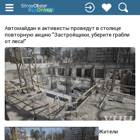
Перейти
к
основному
содержанию
Автомайдан и активисты проведут в столице
повторную акцию "Застройщики, уберите грабли
от леса!"
Жители