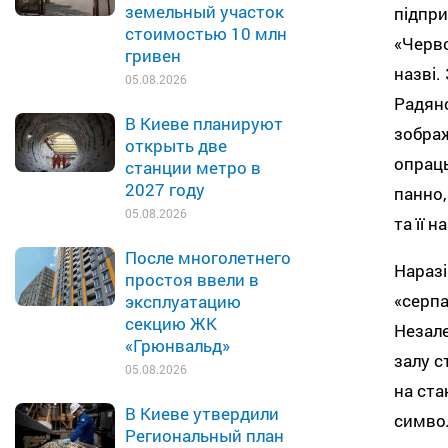
земельный участок
підпри
стоимостью 10 млн
«Черво
гривен
назві.
05.08.2026
Радянс
В Киеве планируют
зображ
открыть две
опраць
станции метро в
2027 году
панно,
05.08.2026
та її н
После многолетнего
Нараз
простоя ввели в
«серпа
эксплуатацию
секцию ЖК
Незале
«Грюнвальд»
залу с
05.08.2026
на ста
В Киеве утвердили
символ
Региональный план