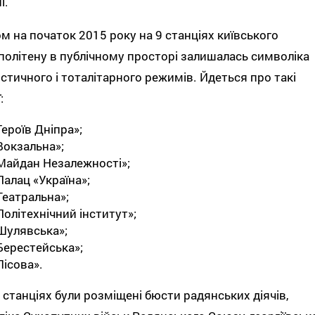
і.
м на початок 2015 року на 9 станціях київського
олітену в публічному просторі залишалась символіка
стичного і тоталітарного режимів. Йдеться про такі
:
Героїв Дніпра»;
Вокзальна»;
Майдан Незалежності»;
Палац «Україна»;
Театральна»;
Політехнічний інститут»;
Шулявська»;
Берестейська»;
Лісова».
 станціях були розміщені бюсти радянських діячів,