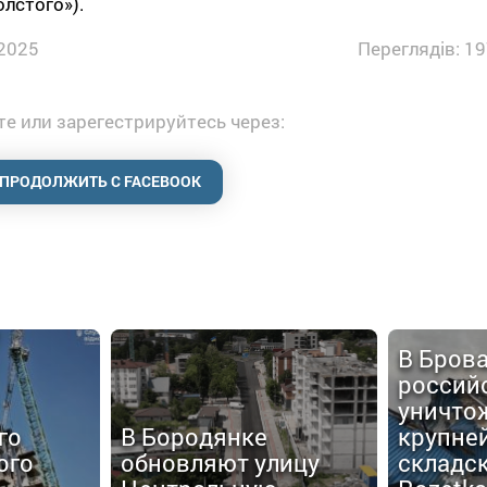
олстого»).
2025
Переглядів: 19
е или зарегестрируйтесь через:
ПРОДОЛЖИТЬ С FACEBOOK
В Бров
россий
уничто
го
В Бородянке
крупне
ого
обновляют улицу
складс