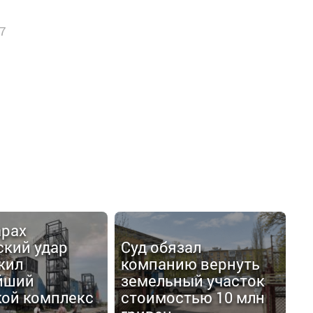
7
арах
ский удар
Суд обязал
жил
компанию вернуть
йший
земельный участок
кой комплекс
стоимостью 10 млн