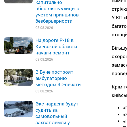
символ
капитально
обновлять улицы с
стрічк
учетом принципов
У КП «
безбарьерности
багато
03.08.2026
станці
На дороге Р-18 в
Киевской области
Більшу
начали ремонт
охорон
03.08.2026
замаск
В Буче построят
прове
амбулаторию
методом 3D-печати
Крім т
03.08.2026
київсь
Экс-нардепа будут
«
судить за
«
самовольный
«
захват земли у