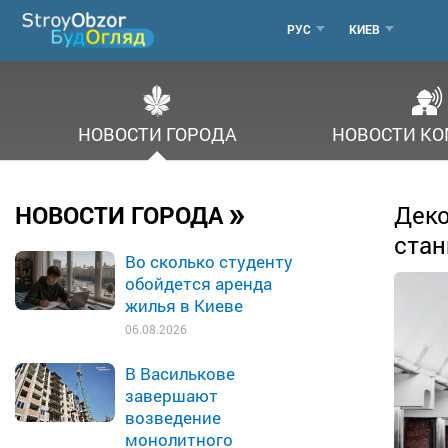
Перейти
МЕНЮ
РУС
КИЕВ
к
основному
ГОРОДОВ
содержанию
НОВОСТИ ГОРОДА
НОВОСТИ К
»
НОВОСТИ ГОРОДА
Деко
стан
Во сколько студенту
обойдется аренда
жилья в Киеве
06.08.2026
В Василькове
завершают
возведение
монолитного