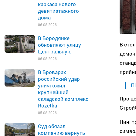
каркаса нового
девятиэтажного
дома
06.08.2026
В Бородянке
В стол
обновляют улицу
Центральную
демонт
06.08.2026
станці
прийня
В Броварах
российский удар
Пі
уничтожил
крупнейший
Про це
складской комплекс
Rozetka
Строй
05.08.2026
Нині т
Суд обязал
символ
компанию вернуть