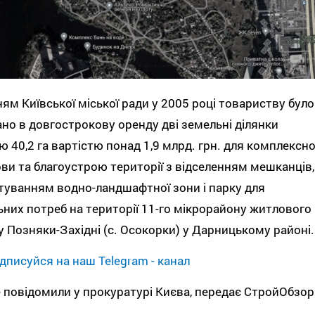
ям Київської міської ради у 2005 році товариству було
но в довгострокову оренду дві земельні ділянки
 40,2 га вартістю понад 1,9 млрд. грн. для комплексно
ви та благоустрою території з відселенням мешканців,
уванням водно-ландшафтної зони і парку для
ьних потреб на території 11-го мікрорайону житлового
 Позняки-Західні (с. Осокорки) у Дарницькому районі.
дписуйся на наш Telegram - канал
 повідомили у прокуратурі Києва, передає СтройОбзор