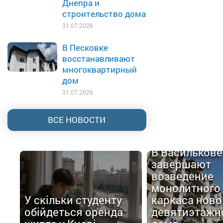
Днепра и
строительство дома
31.07.2026
В Песковке
восстанавливают
многоквартирный
дом
31.07.2026
ВСЕ НОВОСТИ
В Василькове
завершают
возведение
монолитного
У скільки студенту
каркаса ново
обійдеться оренда
девятиэтажн