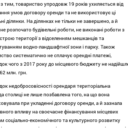
з тим, товариство упродовж 19 років ухиляється від
ння умов договору оренди та не використовує ці
ні ділянки. На ділянках не тільки не завершено, а й
 не розпочато будівельні роботи, не виконані роботи з
строю території з відселенням мешканців та
уванням водно-ландшафтної зони і парку. Також
ство систематично не сплачує орендні платежі,
док чого з 2017 року до місцевого бюджету не надійшл
62 млн. грн.
док недобросовісності орендаря територіальна
а столиці не лише позбавлена того, на що вона
овувала при укладенні договору оренди, а й зазнала
вного впливу на своєчасне фінансування місцевих
м соціально-економічного та культурного розвитку