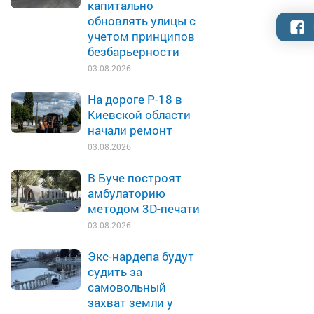
капитально
обновлять улицы с
учетом принципов
безбарьерности
03.08.2026
На дороге Р-18 в
Киевской области
начали ремонт
03.08.2026
В Буче построят
амбулаторию
методом 3D-печати
03.08.2026
Экс-нардепа будут
судить за
самовольный
захват земли у