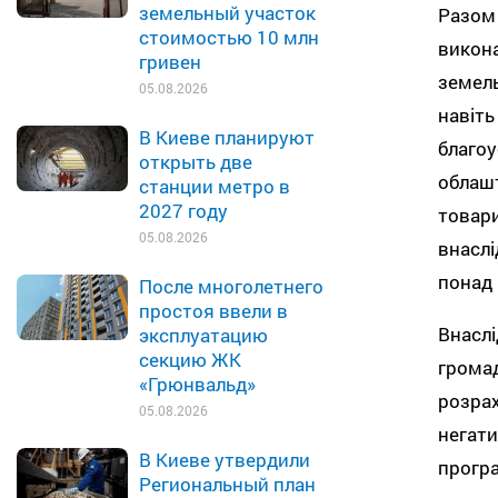
земельный участок
Разом 
стоимостью 10 млн
викона
гривен
земель
05.08.2026
навіть
В Киеве планируют
благоу
открыть две
облашт
станции метро в
2027 году
товари
05.08.2026
внаслі
понад 
После многолетнего
простоя ввели в
Внаслі
эксплуатацию
секцию ЖК
громад
«Грюнвальд»
розрах
05.08.2026
негати
В Киеве утвердили
програ
Региональный план