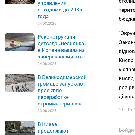
столиц
управления
отходами до 2035
терито
года
бюдже
04.08.2026
"Окруж
Реконструкция
Закону
детсада «Веснянка»
в Ирпене вышла на
віднов
завершающий этап
Києва.
04.08.2026
у спра
В Великодимерской
Києва,
громаде запускают
розірв
проект по
діляно
переработке
стройматериалов
20.06.
03.08.2026
В Киеве
Войдит
продолжают