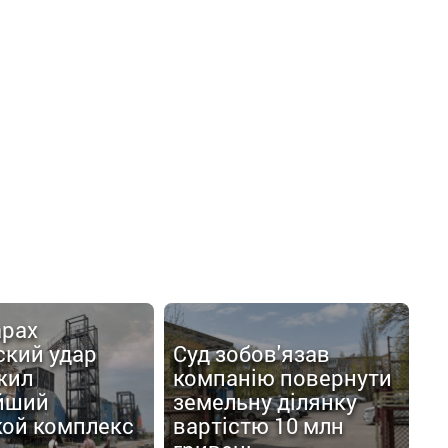
арах
ский удар
Суд зобов'язав
жил
компанію повернути
йший
земельну ділянку
кой комплекс
вартістю 10 млн