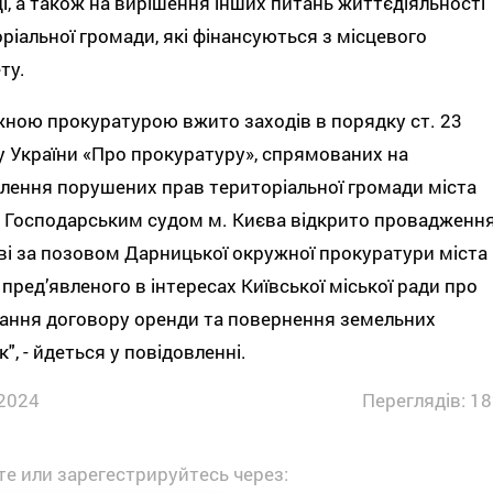
і, а також на вирішення інших питань життєдіяльності
ріальної громади, які фінансуються з місцевого
ту.
ною прокуратурою вжито заходів в порядку ст. 23
 України «Про прокуратуру», спрямованих на
лення порушених прав територіальної громади міста
 Господарським судом м. Києва відкрито провадженн
ві за позовом Дарницької окружної прокуратури міста
 пред’явленого в інтересах Київської міської ради про
ання договору оренди та повернення земельних
к", - йдеться у повідовленні.
2024
Переглядів: 18
е или зарегестрируйтесь через: