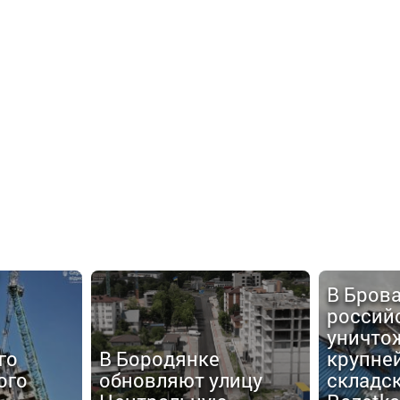
В Бров
россий
уничто
го
В Бородянке
крупне
ого
обновляют улицу
складс