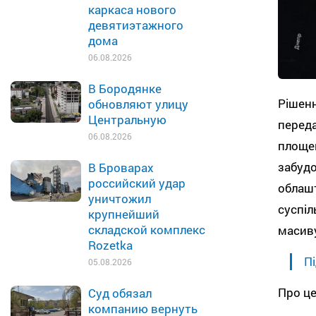
каркаса нового
девятиэтажного
дома
06.08.2026
В Бородянке
Рішенн
обновляют улицу
Центральную
переда
06.08.2026
площею
забудо
В Броварах
российский удар
облашт
уничтожил
суспіл
крупнейший
складской комплекс
масиву
Rozetka
Пі
05.08.2026
Про це
Суд обязал
компанию вернуть