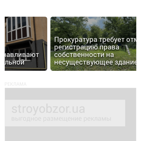
Прокуратура требует отменить
регистрацию права
т
собственности на
Н
несуществующее здание
д