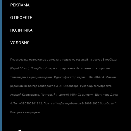
ПОДВАЛЕ
РЕКЛАМА
О ПРОЕКТЕ
ПОЛИТИКА
УСЛОВИЯ
Перепечатка материалов возможна только со ссылкой на ресурс StroyObzor
(СтройОбзор). "StroyObzor" зарегистрирован в Нацсовете по вопросам
телевидения и радиовещания. Идентификатор медиа – R40-06464. Мнение
редакции не всегда совпадает с мнением автора. Руководитель проекта
Алексей Карпушенко. Почтовый индекс 61165 г. Харьков ул. Шатилова Дача
4. Тел.+380505801342. Почта office@stroyobzor.ua © 2007-
2026 StroyObzor™.
Все права защищены.