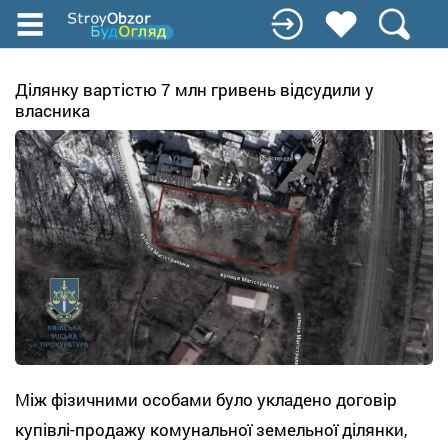
Перейти
к
основному
содержанию
Ділянку вартістю 7 млн гривень відсудили у
власника
Між фізичними особами було укладено договір
купівлі-продажу комунальної земельної ділянки,