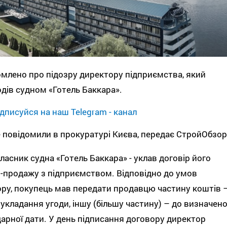
млено про підозру директору підприємства, який
дів судном «Готель Баккара».
дписуйся на наш Telegram - канал
 повідомили в прокуратурі Києва, передає СтройОбзор
ласник судна «Готель Баккара» - уклав договір його
і-продажу з підприємством. Відповідно до умов
ру, покупець мав передати продавцю частину коштів 
 укладання угоди, іншу (більшу частину) – до визначено
арної дати. У день підписання договору директор