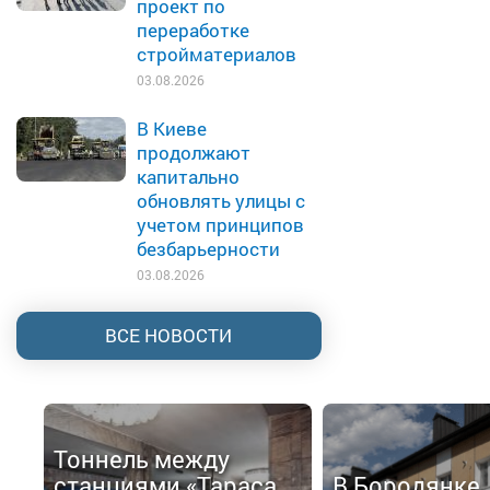
проект по
переработке
стройматериалов
03.08.2026
В Киеве
продолжают
капитально
обновлять улицы с
учетом принципов
безбарьерности
03.08.2026
ВСЕ НОВОСТИ
Тоннель между
станциями «Тараса
В Бородянке