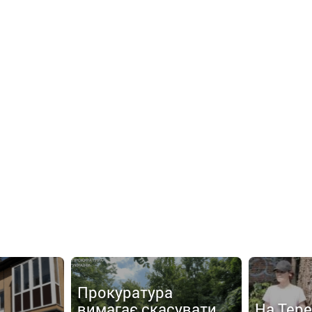
Прокуратура
вимагає скасувати
На Тер