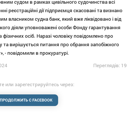
вним судом в рамках цивільного судочинства всі
нні реєстраційні дії підприємця скасовані та визнано
им власником судна банк, який вже ліквідовано і від
якого діяли уповноважені особи Фонду гарантування
в фізичних осіб. Наразі чоловіку повідомлено про
у та вирішується питання про обрання запобіжного
», - повідомили в прокуратурі.
024
Переглядів: 19
е или зарегестрируйтесь через:
ПРОДОЛЖИТЬ С FACEBOOK