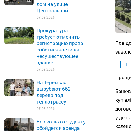
дом на улице
Центральной
07.08.2026
Прокуратура
требует отменить
Повідо
регистрацию права
собственности на
заволо
несуществующее
здание
Пі
07.08.2026
Про це
На Теремках
вырубают 662
Банк-в
дерева под
купівл
теплотрассу
догово
07.08.2026
у день
Во сколько студенту
календ
обойдется аренда