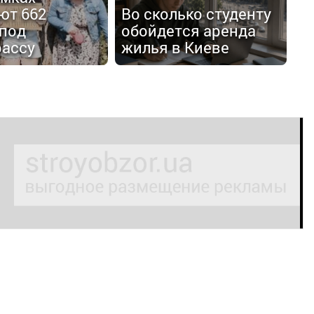
ют 662
Во сколько студенту
 под
обойдется аренда
рассу
жилья в Киеве