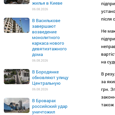
жилья в Киеве
підпри
06.08.2026
устано
після 
В Василькове
завершают
Не маю
возведение
монолитного
підпри
каркаса нового
неправ
девятиэтажного
вартіс
дома
06.08.2026
на суд
В Бородянке
В резу
обновляют улицу
за яки
Центральную
грн. З
06.08.2026
законн
В Броварах
також 
российский удар
уничтожил