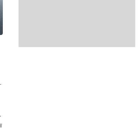
.
–
ї