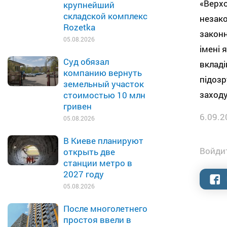
«Верхо
крупнейший
складской комплекс
незако
Rozetka
законн
05.08.2026
імені 
Суд обязал
вкладі
компанию вернуть
підозр
земельный участок
заходу
стоимостью 10 млн
гривен
6.09.2
05.08.2026
В Киеве планируют
Войдит
открыть две
станции метро в
2027 году
05.08.2026
После многолетнего
простоя ввели в