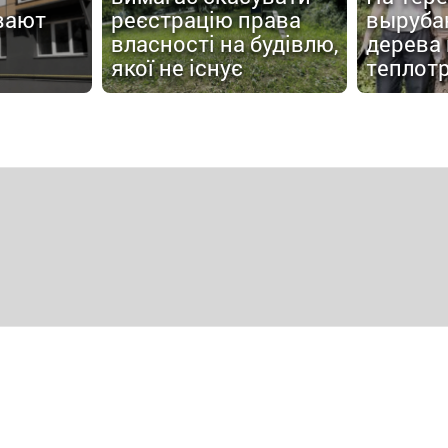
вают
реєстрацію права
выруба
власності на будівлю,
дерева
якої не існує
теплот