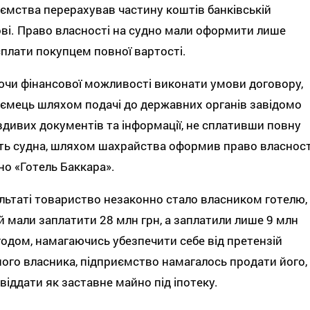
ємства перерахував частину коштів банківській
ві. Право власності на судно мали оформити лише
сплати покупцем повної вартості.
чи фінансової можливості виконати умови договору,
ємець шляхом подачі до державних органів завідомо
дивих документів та інформації, не сплативши повну
ть судна, шляхом шахрайства оформив право власност
но «Готель Баккара».
льтаті товариство незаконно стало власником готелю,
й мали заплатити 28 млн грн, а заплатили лише 9 млн
годом, намагаючись убезпечити себе від претензій
ого власника, підприємство намагалось продати його, 
віддати як заставне майно під іпотеку.