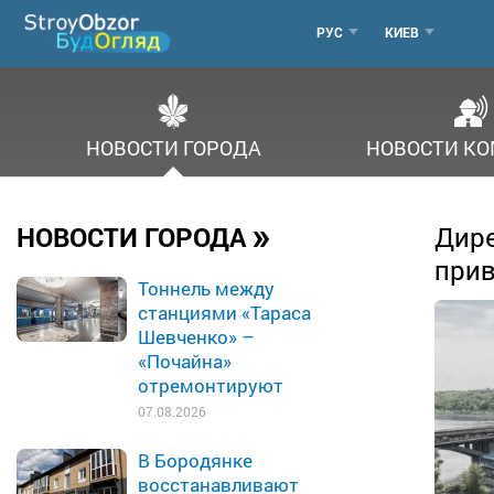
Перейти
МЕНЮ
РУС
КИЕВ
к
основному
ГОРОДОВ
содержанию
НОВОСТИ ГОРОДА
НОВОСТИ К
»
НОВОСТИ ГОРОДА
Дире
прив
Тоннель между
станциями «Тараса
Шевченко» –
«Почайна»
отремонтируют
07.08.2026
В Бородянке
восстанавливают