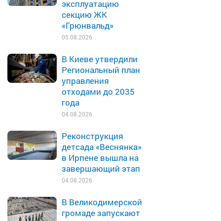
эксплуатацию
секцию ЖК
«Грюнвальд»
05.08.2026
В Киеве утвердили
Региональный план
управления
отходами до 2035
года
04.08.2026
Реконструкция
детсада «Веснянка»
в Ирпене вышла на
завершающий этап
04.08.2026
В Великодимерской
громаде запускают