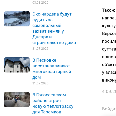
03.08.2026
Також 
Экс-нардепа будут
напрац
судить за
самовольный
культу
захват земли у
Верхов
Днепра и
посиле
строительство дома
суттєв
31.07.2026
відпов
В Песковке
об’єкт
восстанавливают
многоквартирный
у влас
дом
викону
31.07.2026
4.09.2
В Голосеевском
районе строят
новую теплотрассу
Войдит
для Теремков