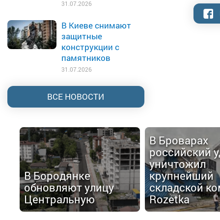
31.07.2026
В Киеве снимают
защитные
конструкции с
памятников
31.07.2026
ВСЕ НОВОСТИ
В Броварах
российский у
уничтожил
В Бородянке
крупнейший
обновляют улицу
складской ко
Центральную
Rozetka