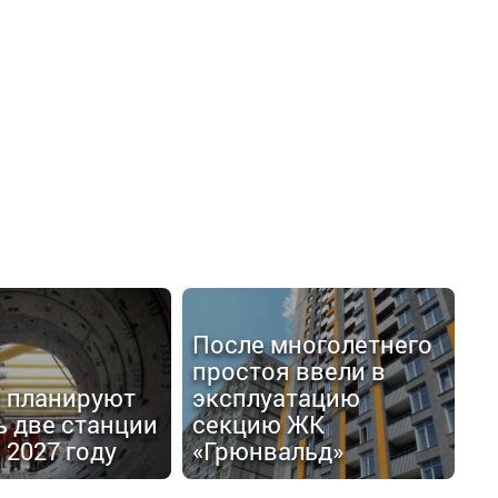
После многолетнего
простоя ввели в
е планируют
эксплуатацию
ь две станции
секцию ЖК
 2027 году
«Грюнвальд»