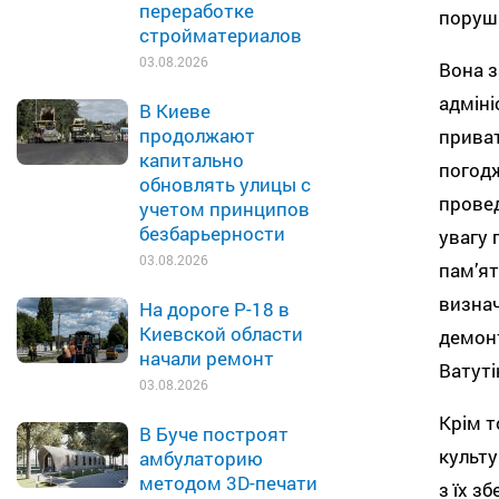
переработке
порушн
стройматериалов
03.08.2026
Вона з
адміні
В Киеве
продолжают
приват
капитально
погодж
обновлять улицы с
провед
учетом принципов
безбарьерности
увагу 
03.08.2026
пам’ят
визнач
На дороге Р-18 в
Киевской области
демонт
начали ремонт
Ватуті
03.08.2026
Крім т
В Буче построят
культу
амбулаторию
методом 3D-печати
з їх з