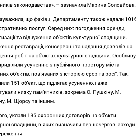
иків законодавства», – зазначила Марина Соловйова.
ауважила, що фахівці Департаменту також надали 101
стративних послуг. Серед них: погодження оренди,
изації та відчуження об’єктів культурної спадщини,
ення реставрації, консервації та надання дозволів на
ення робіт на об’єктах культурної спадщини. Особливу
приділили усуненню з публічного простору міста
них об’єктів, пов’язаних з історією срср та росії. Так,
или 151 об’єкт, що підлягає усуненню, і вже
ували низку пам’ятників, зокрема О. Пушкіну, М.
ну, М. Щорсу та іншим.
ого, уклали 185 охоронних договорів на об’єкти
рної спадщини, в яких визначили першочергові заходи
береження.