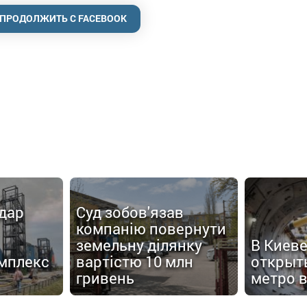
ПРОДОЛЖИТЬ С FACEBOOK
дар
Суд зобов'язав
компанію повернути
земельну ділянку
В Киев
мплекс
вартістю 10 млн
открыт
гривень
метро в