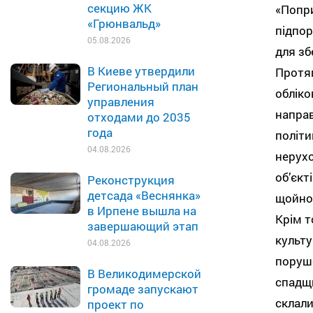
секцию ЖК
«Попри
«Грюнвальд»
підпо
05.08.2026
для зб
В Киеве утвердили
Протяг
Региональный план
обліко
управления
направ
отходами до 2035
года
політи
04.08.2026
нерухо
об’єкт
Реконструкция
детсада «Веснянка»
щойно 
в Ирпене вышла на
Крім т
завершающий этап
культу
04.08.2026
поруше
В Великодимерской
спадщи
громаде запускают
склали
проект по