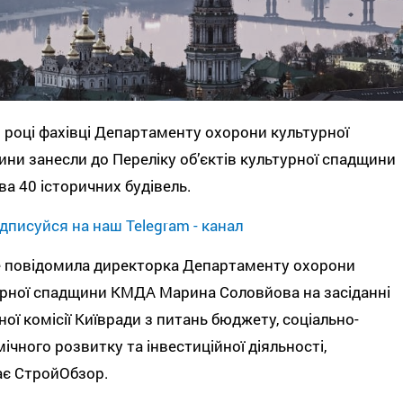
 році фахівці Департаменту охорони культурної
ни занесли до Переліку об’єктів культурної спадщини
ва 40 історичних будівель.
дписуйся на наш Telegram - канал
е повідомила директорка Департаменту охорони
рної спадщини КМДА Марина Соловйова на засіданні
ної комісії Київради з питань бюджету, соціально-
ічного розвитку та інвестиційної діяльності,
ає СтройОбзор.