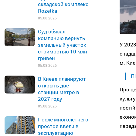
складской комплекс
Rozetka
05.08.2026
Суд обязал
компанию вернуть
У 2023
земельный участок
стоимостью 10 млн
спадщи
гривен
м. Киє
05.08.2026
Пі
В Киеве планируют
открыть две
Про ц
станции метро в
культу
2027 году
05.08.2026
постій
економ
После многолетнего
перед
простоя ввели в
эксплуатацию