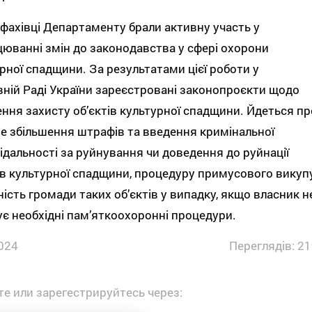
фахівці Департаменту брали активну участь у
юванні змін до законодавства у сфері охорони
рної спадщини. За результатами цієї роботи у
ній Раді України зареєстровані законопроєкти щодо
ння захисту об’єктів культурної спадщини. Йдеться пр
е збільшення штрафів та введення кримінальної
ідальності за руйнування чи доведення до руйнації
ів культурної спадщини, процедуру примусового викуп
ність громади таких об’єктів у випадку, якщо власник н
є необхідні пам’яткоохоронні процедури.
024
Переглядів: 21
е или зарегестрируйтесь через: