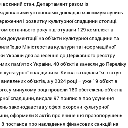
 воєнний стан, Департамент разом із
рядкованими установами докладає максимум зусиль
ереження і розвитку культурної спадщини столиці.
ом останнього року підготували 129 комплектів
вої документації на об’єкти культурної спадщини та
или їх до Міністерства культури та інформаційної
ки України для занесення до Державного реєстру
мих пам’яток України. 40 об’єктів занесли до Переліку
ів культурної спадщини м. Києва та надали їм статус
виявлених об’єктів, а у 2024 році – уже 19 об’єктів.
ого, у минулому році провели 180 обстежень об’єктів
рної спадщини, видали 97 приписів про усунення
нь законодавства у сфері охорони культурної
ни, оформили 8 актів про вчинення правопорушень і
 8 постанов про накладення фінансових санкцій на