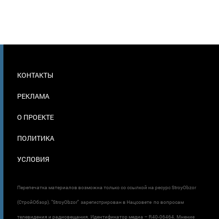
МЕНЮ
КОНТАКТЫ
В
ПОДВАЛЕ
РЕКЛАМА
О ПРОЕКТЕ
ПОЛИТИКА
УСЛОВИЯ
Перепечатка материалов возможна только со ссылкой на ресурс StroyObzor
(СтройОбзор). "StroyObzor" зарегистрирован в Нацсовете по вопросам
телевидения и радиовещания. Идентификатор медиа – R40-06464. Мнение