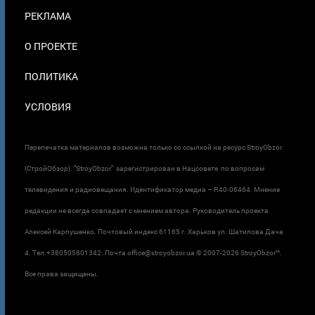
ПОДВАЛЕ
РЕКЛАМА
О ПРОЕКТЕ
ПОЛИТИКА
УСЛОВИЯ
Перепечатка материалов возможна только со ссылкой на ресурс StroyObzor
(СтройОбзор). "StroyObzor" зарегистрирован в Нацсовете по вопросам
телевидения и радиовещания. Идентификатор медиа – R40-06464. Мнение
редакции не всегда совпадает с мнением автора. Руководитель проекта
Алексей Карпушенко. Почтовый индекс 61165 г. Харьков ул. Шатилова Дача
4. Тел.+380505801342. Почта office@stroyobzor.ua © 2007-
2026 StroyObzor™.
Все права защищены.