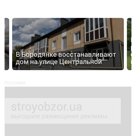
П
р
а»
В Бородянке восстанавливают
с
дом на улице Центральной
н