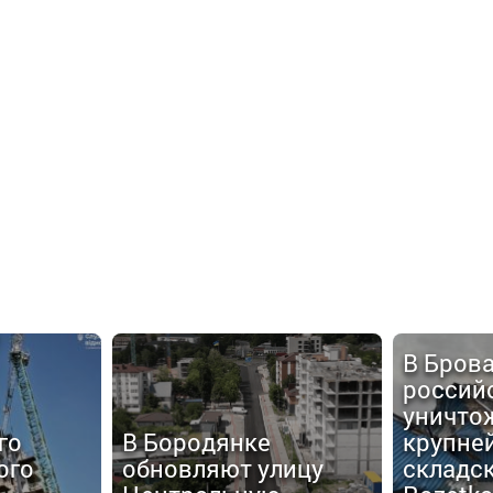
В Бров
россий
уничто
го
В Бородянке
крупне
ого
обновляют улицу
складс