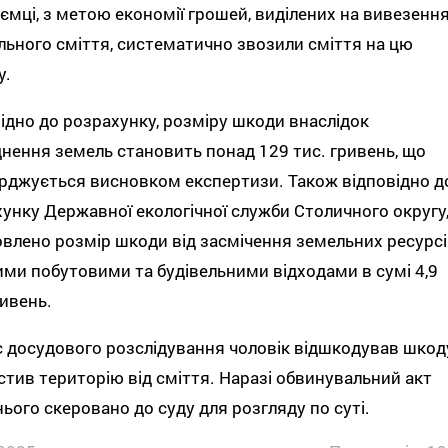
ємці, з метою економії грошей, виділених на вивезенн
льного сміття, систематично звозили сміття на цю
у.
ідно до розрахунку, розміру шкоди внаслідок
нення земель становить понад 129 тис. гривень, що
рджується висновком експертизи. Також відповідно д
унку Державної екологічної служби Столичного округу
влено розмір шкоди від засмічення земельних ресурсі
ми побутовими та будівельними відходами в сумі 4,9
ивень.
с досудового розслідування чоловік відшкодував шкод
стив територію від сміття. Наразі обвинувальний акт
ього скеровано до суду для розгляду по суті.