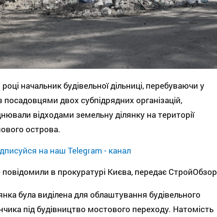
 році начальник будівельної дільниці, перебуваючи у
з посадовцями двох субпідрядних організацій,
нювали відходами земельну ділянку на території
ового острова.
дписуйся на наш Telegram - канал
 повідомили в прокуратурі Києва, передає СтройОбзор
янка була виділена для облаштування будівельного
чика під будівництво мостового переходу. Натомість