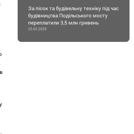
я
За пісок та будівельну техніку під час
будівництва Подільського мосту
переплатили 3,5 млн гривень
25.02.2025
о
,
в
у