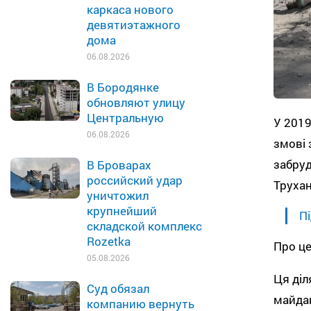
каркаса нового
девятиэтажного
дома
06.08.2026
В Бородянке
обновляют улицу
Центральную
У 2019
06.08.2026
змові 
забруд
В Броварах
российский удар
Трухан
уничтожил
крупнейший
Пі
складской комплекс
Rozetka
Про це
05.08.2026
Ця діл
Суд обязал
майдан
компанию вернуть