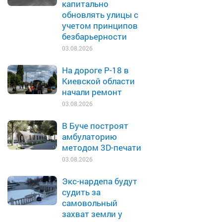
капитально
обновлять улицы с
учетом принципов
безбарьерности
03.08.2026
На дороге Р-18 в
Киевской области
начали ремонт
03.08.2026
В Буче построят
амбулаторию
методом 3D-печати
03.08.2026
Экс-нардепа будут
судить за
самовольный
захват земли у