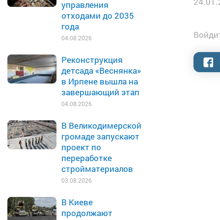
24.01.
управления
отходами до 2035
года
Войдит
04.08.2026
Реконструкция
детсада «Веснянка»
в Ирпене вышла на
завершающий этап
04.08.2026
В Великодимерской
громаде запускают
проект по
переработке
стройматериалов
03.08.2026
В Киеве
продолжают