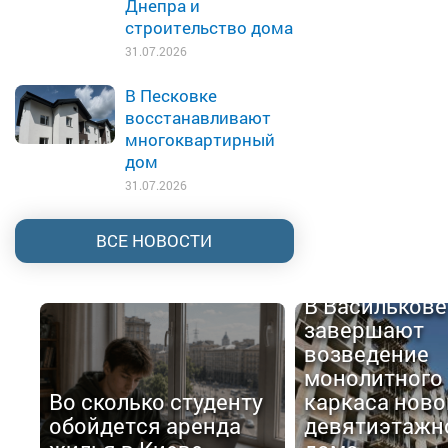
Днепра и
строительство дома
31.07.2026
В Песковке
восстанавливают
многоквартирный
дом
31.07.2026
ВСЕ НОВОСТИ
В Василькове
завершают
возведение
монолитного
Во сколько студенту
каркаса ново
обойдется аренда
девятиэтажн