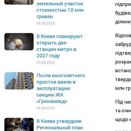
земельный участок
підпри
стоимостью 10 млн
будіве
гривен
ділянк
05.08.2026
Відпов
В Киеве планируют
открыть две
забруд
станции метро в
підтве
2027 году
розрах
05.08.2026
встано
После многолетнего
тверди
простоя ввели в
млн гр
эксплуатацию
секцию ЖК
«Грюнвальд»
Під ча
05.08.2026
та очи
щодо н
В Киеве утвердили
Региональный план