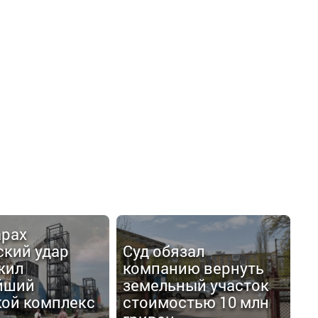
арах
ский удар
Суд обязал
жил
компанию вернуть
йший
земельный участок
кой комплекс
стоимостью 10 млн