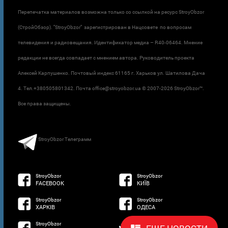
Перепечатка материалов возможна только со ссылкой на ресурс StroyObzor
(СтройОбзор). "StroyObzor" зарегистрирован в Нацсовете по вопросам
телевидения и радиовещания. Идентификатор медиа – R40-06464. Мнение
редакции не всегда совпадает с мнением автора. Руководитель проекта
Алексей Карпушенко. Почтовый индекс 61165 г. Харьков ул. Шатилова Дача
4. Тел.+380505801342. Почта office@stroyobzor.ua © 2007-
2026 StroyObzor™.
Все права защищены.
StroyObzor Телеграмм
StroyObzor
StroyObzor
FACEBOOK
КИЇВ
StroyObzor
StroyObzor
ХАРКІВ
ОДЕСА
StroyObzor
developed by