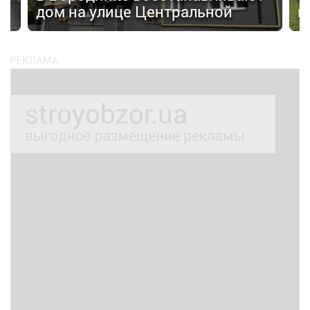
дом на улице Центральной
н