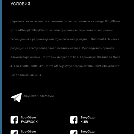
УСЛОВИЯ
Перепечатка материалов возможна только со ссылкой на ресурс StroyObzor
(СтройОбзор). "StroyObzor" зарегистрирован в Нацсовете по вопросам
телевидения и радиовещания. Идентификатор медиа – R40-06464. Мнение
редакции не всегда совпадает с мнением автора. Руководитель проекта
Алексей Карпушенко. Почтовый индекс 61165 г. Харьков ул. Шатилова Дача
4. Тел.+380505801342. Почта office@stroyobzor.ua © 2007-
2026 StroyObzor™.
Все права защищены.
StroyObzor Телеграмм
StroyObzor
StroyObzor
FACEBOOK
КИЇВ
StroyObzor
StroyObzor