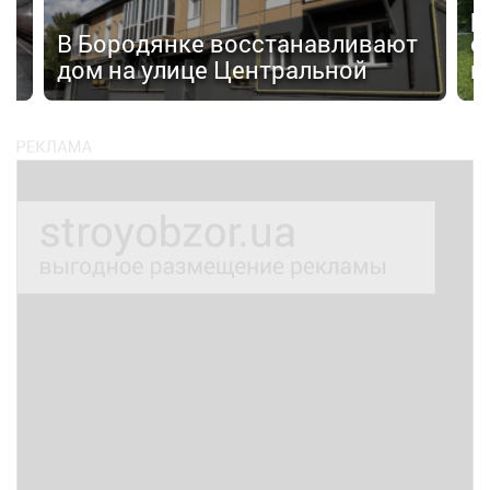
р
а»
В Бородянке восстанавливают
с
дом на улице Центральной
н