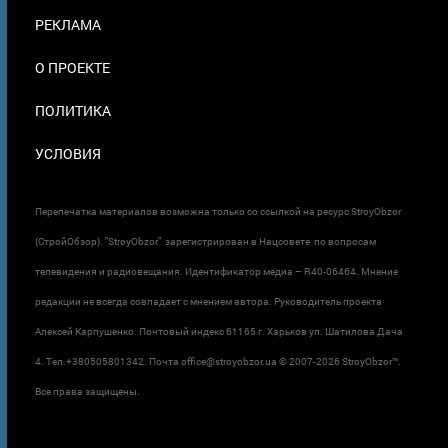
ПОДВАЛЕ
РЕКЛАМА
О ПРОЕКТЕ
ПОЛИТИКА
УСЛОВИЯ
Перепечатка материалов возможна только со ссылкой на ресурс StroyObzor
(СтройОбзор). "StroyObzor" зарегистрирован в Нацсовете по вопросам
телевидения и радиовещания. Идентификатор медиа – R40-06464. Мнение
редакции не всегда совпадает с мнением автора. Руководитель проекта
Алексей Карпушенко. Почтовый индекс 61165 г. Харьков ул. Шатилова Дача
4. Тел.+380505801342. Почта office@stroyobzor.ua © 2007-
2026 StroyObzor™.
Все права защищены.